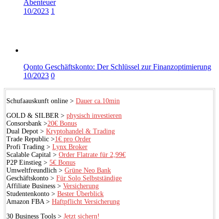
Abenteuer
10/2023
1
Qonto Geschäftskonto: Der Schlüssel zur Finanzoptimierung
10/2023
0
Schufaauskunft online >
Dauer ca.10min
GOLD & SILBER >
physisch investieren
Consorsbank >
20€ Bonus
Dual Depot >
Kryptohandel & Trading
Trade Republic >
1€ pro Order
Profi Trading >
Lynx Broker
Scalable Capital >
Order Flatrate für 2,99€
P2P Einstieg >
5€ Bonus
Umweltfreundlich >
Grüne Neo Bank
Geschäftskonto >
Für Solo Selbstständige
Affiliate Business >
Versicherung
Studentenkonto >
Bester Überblick
Amazon FBA >
Haftpflicht Versicherung
30 Business Tools >
Jetzt sichern!