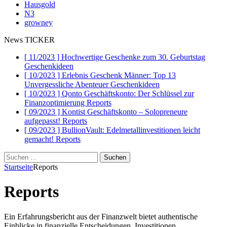
Hausgold
N3
growney
News TICKER
[ 11/2023 ]
Hochwertige Geschenke zum 30. Geburtstag
Geschenkideen
[ 10/2023 ]
Erlebnis Geschenk Männer: Top 13
Unvergessliche Abenteuer
Geschenkideen
[ 10/2023 ]
Qonto Geschäftskonto: Der Schlüssel zur
Finanzoptimierung
Reports
[ 09/2023 ]
Kontist Geschäftskonto – Solopreneure
aufgepasst!
Reports
[ 09/2023 ]
BullionVault: Edelmetallinvestitionen leicht
gemacht!
Reports
Suchen
nach:
Startseite
Reports
Reports
Ein Erfahrungsbericht aus der Finanzwelt bietet authentische
Einblicke in finanzielle Entscheidungen, Investitionen,