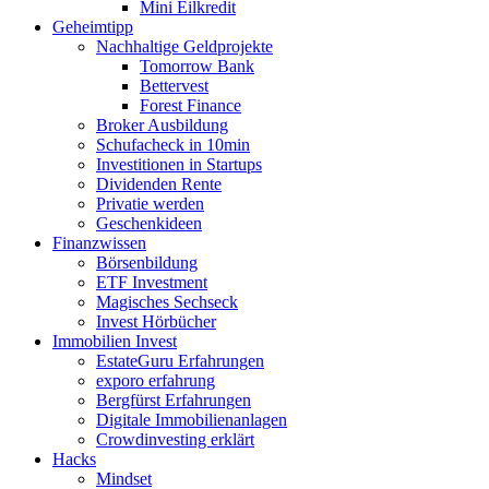
Mini Eilkredit
Geheimtipp
Nachhaltige Geldprojekte
Tomorrow Bank
Bettervest
Forest Finance
Broker Ausbildung
Schufacheck in 10min
Investitionen in Startups
Dividenden Rente
Privatie werden
Geschenkideen
Finanzwissen
Börsenbildung
ETF Investment
Magisches Sechseck
Invest Hörbücher
Immobilien Invest
EstateGuru Erfahrungen
exporo erfahrung
Bergfürst Erfahrungen
Digitale Immobilienanlagen
Crowdinvesting erklärt
Hacks
Mindset