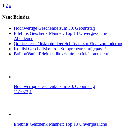
Seitennummerierung
1
2
»
der
Neue Beiträge
Beiträge
Hochwertige Geschenke zum 30. Geburtstag
Erlebnis Geschenk Männer: Top 13 Unvergessliche
Abenteuer
Qonto Geschäftskonto: Der Schlüssel zur Finanzoptimierung
Kontist Geschäftskonto – Solopreneure aufgepasst!
BullionVault: Edelmetallinvestitionen leicht gemacht!
Hochwertige Geschenke zum 30. Geburtstag
11/2023
1
Erlebnis Geschenk Männer: Top 13 Unvergessliche