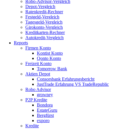
Robo-Advisor-Vergleich
Depot-Vergleich
Ratenkredit-Rechner
Festgeld-Vergleich
Tagesgeld-Vergleich
Girokonto-Vergleich
Kreditkarten-Rechner
Autokredit-Vergleich
Reports
Firmen Konto
Kontist Konto
Qonto Konto
Freizeit Konto
Tomorrow Bank
Aktien Depot
Consorsbank Erfahrungsbericht
JustTrade Erfahrung VS TradeRepublic
Robo Advisor
growney
P2P Kredite
Bondora
EstateGuru
Bergfürst
exporo
Kredite