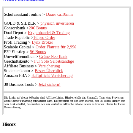
Schufaauskunft online >
Dauer ca.10min
GOLD & SILBER >
physisch investieren
Consorsbank >
20€ Bonus
Dual Depot >
Kryptohandel & Trading
Trade Republic >
1€ pro Order
Profi Trading >
Lynx Broker
Scalable Capital >
Order Flatrate für 2,99€
P2P Einstieg >
5€ Bonus
Umweltfreundlich >
Grüne Neo Bank
Geschäftskonto >
Für Solo Selbstständige
Affiliate Business >
Versicherung
Studentenkonto >
Bester Überblick
Amazon FBA >
Haftpflicht Versicherung
30 Business Tools >
Jetzt sichern!
Die Links auf dieser Webseite sind Affiliate-Links. Hierbei erhält das FinanzGo Team eine Provision
womit dieser Finazblog refinanziert wird. Du profitiert oft von dem Bonus, den Du durch klicken auf
dem Link erhältst, das machen wir um weiterhin hilfreiche Inhalte liefern zu können. Danke für Deine
Unterstützung
Hiscox