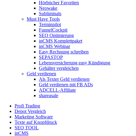
Hörbücher Favoriten
Neowake
Subliminals
Must Have Tools
Terminpilot
FunnelCockpit
SEO Optimierung
inCMS Komplettpaket
inCMS Webinar
Easy Rechnung schreiben
SEPASTOP
Lebensversicherung easy Kündigung
Gehälter vergleichen
Geld verdienen
Als Texter Geld verdienen
Geld verdienen mit FB ADs
ADCELL-Affiliate
shareasale
Profi Trading
Depot Vergleich
Marketing Software
Texte auf Knopfdruck
SEO TOOL
inCMS