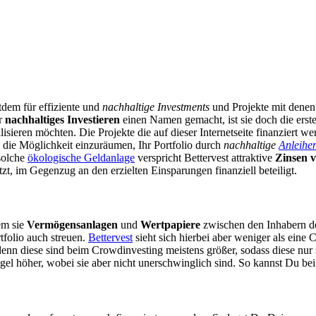
tdem für effiziente und
nachhaltige Investments
und Projekte mit dene
r
nachhaltiges Investieren
einen Namen gemacht, ist sie doch die erst
eren möchten. Die Projekte die auf dieser Internetseite finanziert werd
rn die Möglichkeit einzuräumen, Ihr Portfolio durch
nachhaltige
Anleihe
 solche
ökologische Geldanlage
verspricht Bettervest attraktive
Zinsen v
tzt, im Gegenzug an den erzielten Einsparungen finanziell beteiligt.
em sie
Vermögensanlagen
und
Wertpapiere
zwischen den Inhabern der
tfolio auch streuen.
Bettervest
sieht sich hierbei aber weniger als eine
enn diese sind beim Crowdinvesting meistens größer, sodass diese nur s
gel höher, wobei sie aber nicht unerschwinglich sind. So kannst Du be