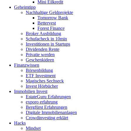
Mini Eilkredit
Geheimtipp
Nachhaltige Geldprojekte
Tomorrow Bank
Bettervest
Forest Finance
Broker Ausbildung
Schufacheck in 10min
Investitionen in Startups
Dividenden Rente
Privatie werden
Geschenkideen
Finanzwissen
Börsenbildung
ETF Investment
Magisches Sechseck
Invest Hörbücher
Immobilien Invest
EstateGuru Erfahrungen
exporo erfahrung
Bergfürst Erfahrungen
Digitale Immobilienanlagen
Crowdinvesting erklärt
Hacks
Mindset