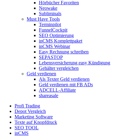
Hörbücher Favoriten
Neowake
Subliminals
Must Have Tools
Terminpilot
FunnelCockpit
SEO Optimierung
inCMS Komplettpaket
inCMS Webinar
Easy Rechnung schreiben
SEPASTOP
Lebensversicherung easy Kündigung
Gehälter vergleichen
Geld verdienen
Als Texter Geld verdienen
Geld verdienen mit FB ADs
ADCELL-Affiliate
shareasale
Profi Trading
Depot Vergleich
Marketing Software
Texte auf Knopfdruck
SEO TOOL
inCMS