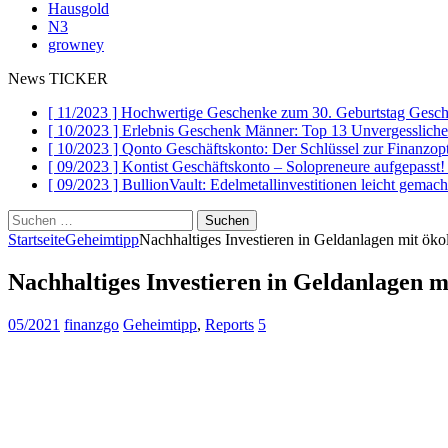
Hausgold
N3
growney
News TICKER
[ 11/2023 ]
Hochwertige Geschenke zum 30. Geburtstag
Gesch
[ 10/2023 ]
Erlebnis Geschenk Männer: Top 13 Unvergesslich
[ 10/2023 ]
Qonto Geschäftskonto: Der Schlüssel zur Finanzo
[ 09/2023 ]
Kontist Geschäftskonto – Solopreneure aufgepasst
[ 09/2023 ]
BullionVault: Edelmetallinvestitionen leicht gemac
Suchen
nach:
Startseite
Geheimtipp
Nachhaltiges Investieren in Geldanlagen mit ök
Nachhaltiges Investieren in Geldanlagen m
05/2021
finanzgo
Geheimtipp
,
Reports
5