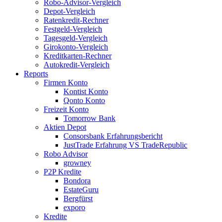
Robo-Advisor-Vergleich
Depot-Vergleich
Ratenkredit-Rechner
Festgeld-Vergleich
Tagesgeld-Vergleich
Girokonto-Vergleich
Kreditkarten-Rechner
Autokredit-Vergleich
Reports
Firmen Konto
Kontist Konto
Qonto Konto
Freizeit Konto
Tomorrow Bank
Aktien Depot
Consorsbank Erfahrungsbericht
JustTrade Erfahrung VS TradeRepublic
Robo Advisor
growney
P2P Kredite
Bondora
EstateGuru
Bergfürst
exporo
Kredite