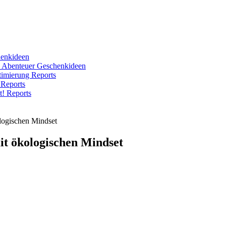
enkideen
e Abenteuer
Geschenkideen
ptimierung
Reports
!
Reports
ht!
Reports
ologischen Mindset
it ökologischen Mindset