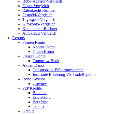
Robo-Advisor-Vergleich
Depot-Vergleich
Ratenkredit-Rechner
Festgeld-Vergleich
Tagesgeld-Vergleich
Girokonto-Vergleich
Kreditkarten-Rechner
Autokredit-Vergleich
Reports
Firmen Konto
Kontist Konto
Qonto Konto
Freizeit Konto
Tomorrow Bank
Aktien Depot
Consorsbank Erfahrungsbericht
JustTrade Erfahrung VS TradeRepublic
Robo Advisor
growney
P2P Kredite
Bondora
EstateGuru
Bergfürst
exporo
Kredite