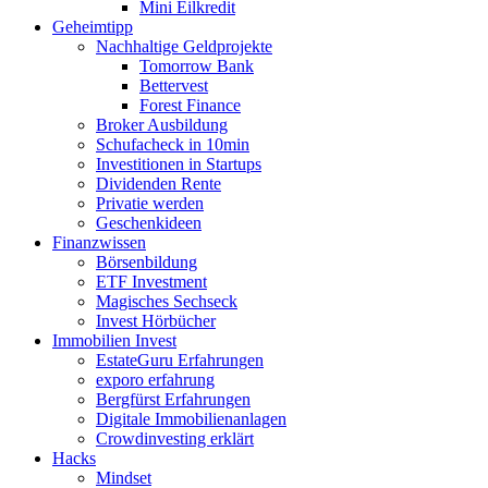
Mini Eilkredit
Geheimtipp
Nachhaltige Geldprojekte
Tomorrow Bank
Bettervest
Forest Finance
Broker Ausbildung
Schufacheck in 10min
Investitionen in Startups
Dividenden Rente
Privatie werden
Geschenkideen
Finanzwissen
Börsenbildung
ETF Investment
Magisches Sechseck
Invest Hörbücher
Immobilien Invest
EstateGuru Erfahrungen
exporo erfahrung
Bergfürst Erfahrungen
Digitale Immobilienanlagen
Crowdinvesting erklärt
Hacks
Mindset