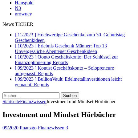
Hausgold
N3
growney
News TICKER
[ 11/2023 ]
Hochwertige Geschenke zum 30. Geburtstag
Geschenkideen
[ 10/2023 ]
Erlebnis Geschenk Männer: Top 13
Unvergessliche Abenteuer
Geschenkideen
[ 10/2023 ]
Qonto Geschäftskonto: Der Schlüssel zur
Finanzoptimierung
Reports
[ 09/2023 ]
Kontist Geschäftskonto – Solopreneure
aufgepasst!
Reports
[ 09/2023 ]
BullionVault: Edelmetallinvestitionen leicht
gemacht!
Reports
Suchen
nach:
Startseite
Finanzwissen
Investment und Mindset Hörbücher
Investment und Mindset Hörbücher
09/2020
finanzgo
Finanzwissen
3