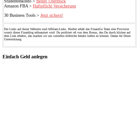
Studentenkonto >
Bester Überblick
Amazon FBA >
Haftpflicht Versicherung
30 Business Tools >
Jetzt sichern!
Die Links auf dieser Webseite sind Affiliate-Links. Hierbei erhält das FinanzGo Team eine Provision
womit dieser Finazblog refinanziert wird. Du profitiert oft von dem Bonus, den Du durch klicken auf
dem Link erhältst, das machen wir um weiterhin hilfreiche Inhalte liefern zu können. Danke für Deine
Unterstützung
Einfach Geld anlegen