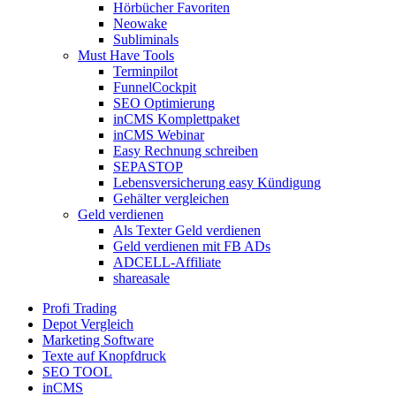
Hörbücher Favoriten
Neowake
Subliminals
Must Have Tools
Terminpilot
FunnelCockpit
SEO Optimierung
inCMS Komplettpaket
inCMS Webinar
Easy Rechnung schreiben
SEPASTOP
Lebensversicherung easy Kündigung
Gehälter vergleichen
Geld verdienen
Als Texter Geld verdienen
Geld verdienen mit FB ADs
ADCELL-Affiliate
shareasale
Profi Trading
Depot Vergleich
Marketing Software
Texte auf Knopfdruck
SEO TOOL
inCMS