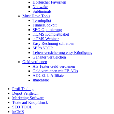
Hörbücher Favoriten
Neowake
Subliminals
Must Have Tools
Terminpilot
FunnelCockpit
SEO Optimierung
inCMS Komplettpaket
inCMS Webinar
Easy Rechnung schreiben
SEPASTOP
Lebensversicherung easy Kündigung
Gehälter vergleichen
Geld verdienen
Als Texter Geld verdienen
Geld verdienen mit FB ADs
ADCELL-Affiliate
shareasale
Profi Trading
Depot Vergleich
Marketing Software
Texte auf Knopfdruck
SEO TOOL
inCMS