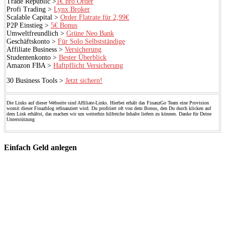
Trade Republic >
1€ pro Order
Profi Trading >
Lynx Broker
Scalable Capital >
Order Flatrate für 2,99€
P2P Einstieg >
5€ Bonus
Umweltfreundlich >
Grüne Neo Bank
Geschäftskonto >
Für Solo Selbstständige
Affiliate Business >
Versicherung
Studentenkonto >
Bester Überblick
Amazon FBA >
Haftpflicht Versicherung
30 Business Tools >
Jetzt sichern!
Die Links auf dieser Webseite sind Affiliate-Links. Hierbei erhält das FinanzGo Team eine Provision
womit dieser Finazblog refinanziert wird. Du profitiert oft von dem Bonus, den Du durch klicken auf
dem Link erhältst, das machen wir um weiterhin hilfreiche Inhalte liefern zu können. Danke für Deine
Unterstützung
Einfach Geld anlegen