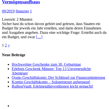
Vermögensaufbaus
09/2019
finanzgo
1
Lesezeit:
2
Miunten
Sicher hast du schon davon gehört und gelesen, dass Staaten ein
Budget für jeweils ein Jahr erstellen, und darin deren Einnahmen
und Ausgaben angeben. Dazu eine wichtige Frage: Erstellst auch du
ein Budget, und zwar
[…]
Seitennummerierung
1
2
»
der
Neue Beiträge
Beiträge
Hochwertige Geschenke zum 30. Geburtstag
Erlebnis Geschenk Männer: Top 13 Unvergessliche
Abenteuer
Qonto Geschäftskonto: Der Schlüssel zur Finanzoptimierung
Kontist Geschäftskonto – Solopreneure aufgepasst!
BullionVault: Edelmetallinvestitionen leicht gemacht!