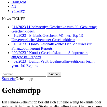
Hausgold
N3
growney
News TICKER
[ 11/2023 ]
Hochwertige Geschenke zum 30. Geburtstag
Geschenkideen
[ 10/2023 ]
Erlebnis Geschenk Männer: Top 13
Unvergessliche Abenteuer
Geschenkideen
[ 10/2023 ]
Qonto Geschäftskonto: Der Schlüssel zur
Finanzoptimierung
Reports
[ 09/2023 ]
Kontist Geschäftskonto – Solopreneure
aufgepasst!
Reports
[ 09/2023 ]
BullionVault: Edelmetallinvestitionen leicht
gemacht!
Reports
Suchen
nach:
Startseite
Geheimtipp
Geheimtipp
Ein Finanz-Geheimtipp bezieht sich auf eine wenig bekannte oder
unterschätzte finanzielle Strategie, die helfen kann, Geld zu sparen,