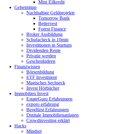
Mini Eilkredit
Geheimtipp
Nachhaltige Geldprojekte
Tomorrow Bank
Bettervest
Forest Finance
Broker Ausbildung
Schufacheck in 10min
Investitionen in Startups
Dividenden Rente
Privatie werden
Geschenkideen
Finanzwissen
Börsenbildung
ETF Investment
Magisches Sechseck
Invest Hörbücher
Immobilien Invest
EstateGuru Erfahrungen
exporo erfahrung
Bergfürst Erfahrungen
Digitale Immobilienanlagen
Crowdinvesting erklärt
Hacks
Mindset