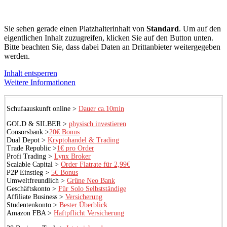
Sie sehen gerade einen Platzhalterinhalt von
Standard
. Um auf den
eigentlichen Inhalt zuzugreifen, klicken Sie auf den Button unten.
Bitte beachten Sie, dass dabei Daten an Drittanbieter weitergegeben
werden.
Inhalt entsperren
Weitere Informationen
Schufaauskunft online >
Dauer ca.10min
GOLD & SILBER >
physisch investieren
Consorsbank >
20€ Bonus
Dual Depot >
Kryptohandel & Trading
Trade Republic >
1€ pro Order
Profi Trading >
Lynx Broker
Scalable Capital >
Order Flatrate für 2,99€
P2P Einstieg >
5€ Bonus
Umweltfreundlich >
Grüne Neo Bank
Geschäftskonto >
Für Solo Selbstständige
Affiliate Business >
Versicherung
Studentenkonto >
Bester Überblick
Amazon FBA >
Haftpflicht Versicherung