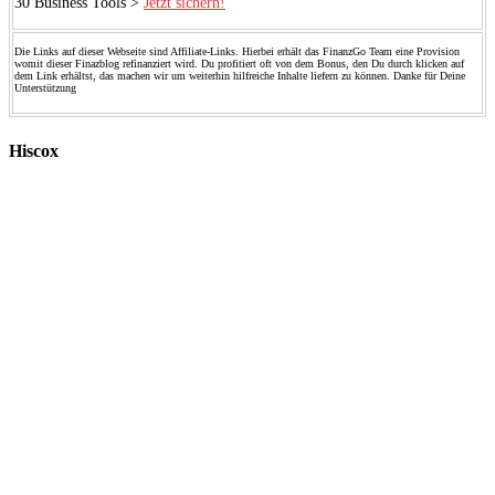
30 Business Tools >
Jetzt sichern!
Die Links auf dieser Webseite sind Affiliate-Links. Hierbei erhält das FinanzGo Team eine Provision
womit dieser Finazblog refinanziert wird. Du profitiert oft von dem Bonus, den Du durch klicken auf
dem Link erhältst, das machen wir um weiterhin hilfreiche Inhalte liefern zu können. Danke für Deine
Unterstützung
Hiscox