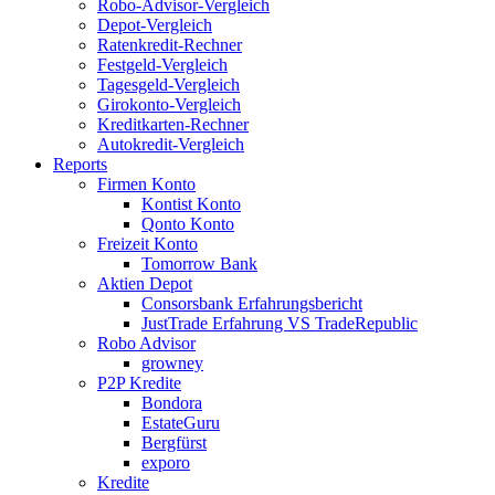
Robo-Advisor-Vergleich
Depot-Vergleich
Ratenkredit-Rechner
Festgeld-Vergleich
Tagesgeld-Vergleich
Girokonto-Vergleich
Kreditkarten-Rechner
Autokredit-Vergleich
Reports
Firmen Konto
Kontist Konto
Qonto Konto
Freizeit Konto
Tomorrow Bank
Aktien Depot
Consorsbank Erfahrungsbericht
JustTrade Erfahrung VS TradeRepublic
Robo Advisor
growney
P2P Kredite
Bondora
EstateGuru
Bergfürst
exporo
Kredite