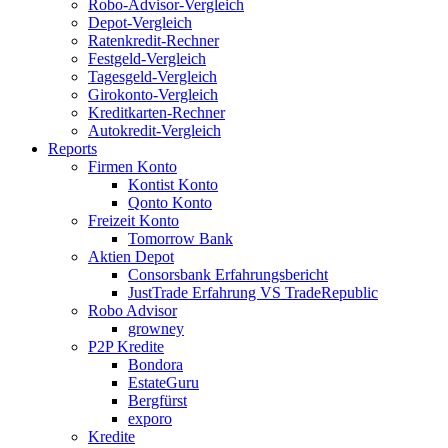
Robo-Advisor-Vergleich
Depot-Vergleich
Ratenkredit-Rechner
Festgeld-Vergleich
Tagesgeld-Vergleich
Girokonto-Vergleich
Kreditkarten-Rechner
Autokredit-Vergleich
Reports
Firmen Konto
Kontist Konto
Qonto Konto
Freizeit Konto
Tomorrow Bank
Aktien Depot
Consorsbank Erfahrungsbericht
JustTrade Erfahrung VS TradeRepublic
Robo Advisor
growney
P2P Kredite
Bondora
EstateGuru
Bergfürst
exporo
Kredite