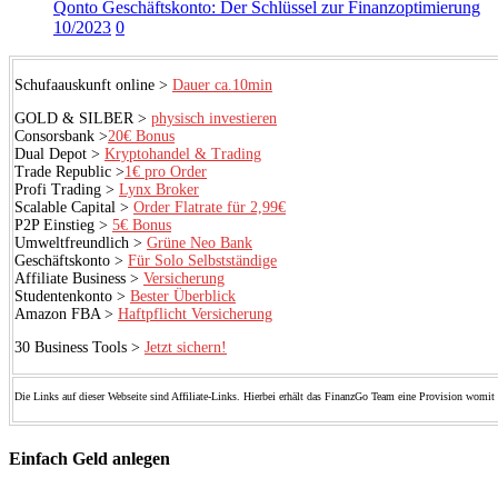
Qonto Geschäftskonto: Der Schlüssel zur Finanzoptimierung
10/2023
0
Schufaauskunft online >
Dauer ca.10min
GOLD & SILBER >
physisch investieren
Consorsbank >
20€ Bonus
Dual Depot >
Kryptohandel & Trading
Trade Republic >
1€ pro Order
Profi Trading >
Lynx Broker
Scalable Capital >
Order Flatrate für 2,99€
P2P Einstieg >
5€ Bonus
Umweltfreundlich >
Grüne Neo Bank
Geschäftskonto >
Für Solo Selbstständige
Affiliate Business >
Versicherung
Studentenkonto >
Bester Überblick
Amazon FBA >
Haftpflicht Versicherung
30 Business Tools >
Jetzt sichern!
Die Links auf dieser Webseite sind Affiliate-Links. Hierbei erhält das FinanzGo Team eine Provision womit 
Einfach Geld anlegen