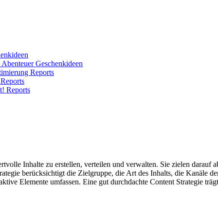
enkideen
e Abenteuer
Geschenkideen
ptimierung
Reports
!
Reports
ht!
Reports
volle Inhalte zu erstellen, verteilen und verwalten. Sie zielen darauf 
rategie berücksichtigt die Zielgruppe, die Art des Inhalts, die Kanäle d
aktive Elemente umfassen. Eine gut durchdachte Content Strategie trägt