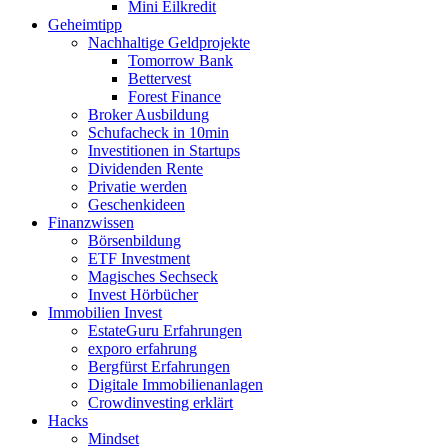
Mini Eilkredit
Geheimtipp
Nachhaltige Geldprojekte
Tomorrow Bank
Bettervest
Forest Finance
Broker Ausbildung
Schufacheck in 10min
Investitionen in Startups
Dividenden Rente
Privatie werden
Geschenkideen
Finanzwissen
Börsenbildung
ETF Investment
Magisches Sechseck
Invest Hörbücher
Immobilien Invest
EstateGuru Erfahrungen
exporo erfahrung
Bergfürst Erfahrungen
Digitale Immobilienanlagen
Crowdinvesting erklärt
Hacks
Mindset