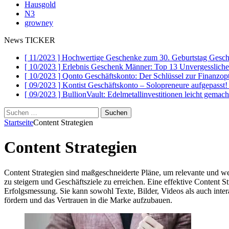
Hausgold
N3
growney
News TICKER
[ 11/2023 ]
Hochwertige Geschenke zum 30. Geburtstag
Gesch
[ 10/2023 ]
Erlebnis Geschenk Männer: Top 13 Unvergesslich
[ 10/2023 ]
Qonto Geschäftskonto: Der Schlüssel zur Finanzo
[ 09/2023 ]
Kontist Geschäftskonto – Solopreneure aufgepasst
[ 09/2023 ]
BullionVault: Edelmetallinvestitionen leicht gemac
Suchen
nach:
Startseite
Content Strategien
Content Strategien
Content Strategien sind maßgeschneiderte Pläne, um relevante und wert
zu steigern und Geschäftsziele zu erreichen. Eine effektive Content St
Erfolgsmessung. Sie kann sowohl Texte, Bilder, Videos als auch inter
fördern und das Vertrauen in die Marke aufzubauen.