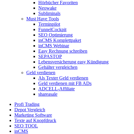
Hörbücher Favoriten
Neowake
Subliminals
Must Have Tools
Terminpilot
FunnelCockpit
SEO Optimierung
inCMS Komplettpaket
inCMS Webinar
Easy Rechnung schreiben
SEPASTOP
Lebensversicherung easy Kündigung
Gehälter vergleichen
Geld verdienen
Als Texter Geld verdienen
Geld verdienen mit FB ADs
ADCELL-Affiliate
shareasale
Profi Trading
Depot Vergleich
Marketing Software
Texte auf Knopfdruck
SEO TOOL
inCMS