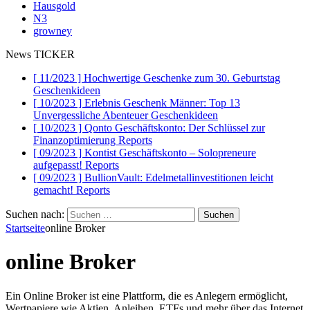
Hausgold
N3
growney
News TICKER
[ 11/2023 ]
Hochwertige Geschenke zum 30. Geburtstag
Geschenkideen
[ 10/2023 ]
Erlebnis Geschenk Männer: Top 13
Unvergessliche Abenteuer
Geschenkideen
[ 10/2023 ]
Qonto Geschäftskonto: Der Schlüssel zur
Finanzoptimierung
Reports
[ 09/2023 ]
Kontist Geschäftskonto – Solopreneure
aufgepasst!
Reports
[ 09/2023 ]
BullionVault: Edelmetallinvestitionen leicht
gemacht!
Reports
Suchen nach:
Startseite
online Broker
online Broker
Ein Online Broker ist eine Plattform, die es Anlegern ermöglicht,
Wertpapiere wie Aktien, Anleihen, ETFs und mehr über das Internet