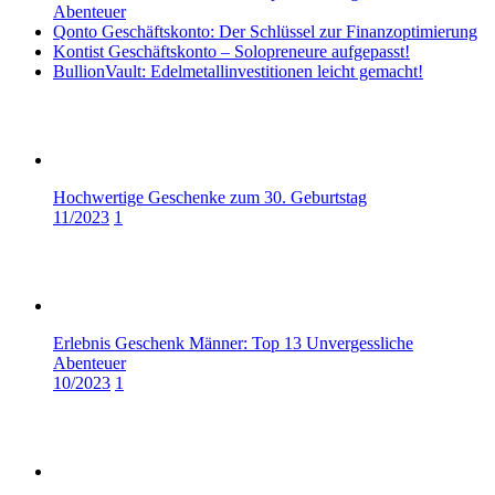
Abenteuer
Qonto Geschäftskonto: Der Schlüssel zur Finanzoptimierung
Kontist Geschäftskonto – Solopreneure aufgepasst!
BullionVault: Edelmetallinvestitionen leicht gemacht!
Hochwertige Geschenke zum 30. Geburtstag
11/2023
1
Erlebnis Geschenk Männer: Top 13 Unvergessliche
Abenteuer
10/2023
1