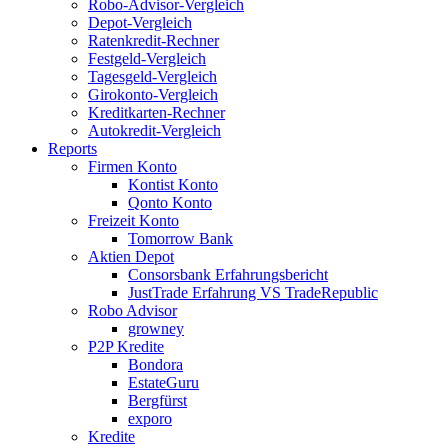
Robo-Advisor-Vergleich
Depot-Vergleich
Ratenkredit-Rechner
Festgeld-Vergleich
Tagesgeld-Vergleich
Girokonto-Vergleich
Kreditkarten-Rechner
Autokredit-Vergleich
Reports
Firmen Konto
Kontist Konto
Qonto Konto
Freizeit Konto
Tomorrow Bank
Aktien Depot
Consorsbank Erfahrungsbericht
JustTrade Erfahrung VS TradeRepublic
Robo Advisor
growney
P2P Kredite
Bondora
EstateGuru
Bergfürst
exporo
Kredite