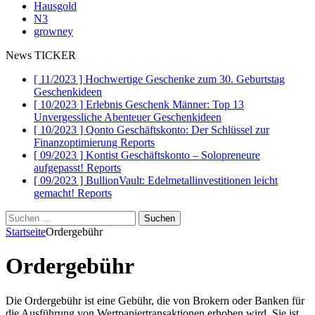
Hausgold
N3
growney
News TICKER
[ 11/2023 ]
Hochwertige Geschenke zum 30. Geburtstag
Geschenkideen
[ 10/2023 ]
Erlebnis Geschenk Männer: Top 13
Unvergessliche Abenteuer
Geschenkideen
[ 10/2023 ]
Qonto Geschäftskonto: Der Schlüssel zur
Finanzoptimierung
Reports
[ 09/2023 ]
Kontist Geschäftskonto – Solopreneure
aufgepasst!
Reports
[ 09/2023 ]
BullionVault: Edelmetallinvestitionen leicht
gemacht!
Reports
Suchen
nach:
Startseite
Ordergebühr
Ordergebühr
Die Ordergebühr ist eine Gebühr, die von Brokern oder Banken für
die Ausführung von Wertpapiertransaktionen erhoben wird. Sie ist