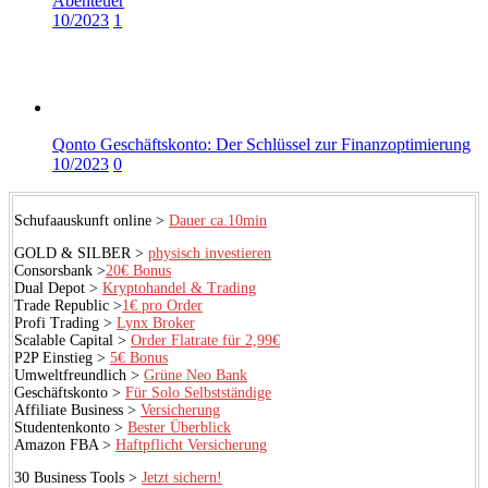
Abenteuer
10/2023
1
Qonto Geschäftskonto: Der Schlüssel zur Finanzoptimierung
10/2023
0
Schufaauskunft online >
Dauer ca.10min
GOLD & SILBER >
physisch investieren
Consorsbank >
20€ Bonus
Dual Depot >
Kryptohandel & Trading
Trade Republic >
1€ pro Order
Profi Trading >
Lynx Broker
Scalable Capital >
Order Flatrate für 2,99€
P2P Einstieg >
5€ Bonus
Umweltfreundlich >
Grüne Neo Bank
Geschäftskonto >
Für Solo Selbstständige
Affiliate Business >
Versicherung
Studentenkonto >
Bester Überblick
Amazon FBA >
Haftpflicht Versicherung
30 Business Tools >
Jetzt sichern!