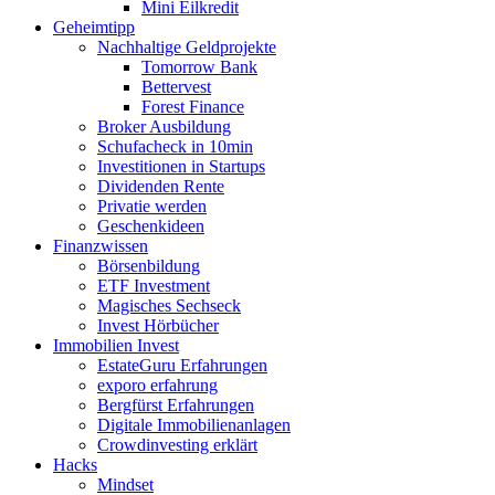
Mini Eilkredit
Geheimtipp
Nachhaltige Geldprojekte
Tomorrow Bank
Bettervest
Forest Finance
Broker Ausbildung
Schufacheck in 10min
Investitionen in Startups
Dividenden Rente
Privatie werden
Geschenkideen
Finanzwissen
Börsenbildung
ETF Investment
Magisches Sechseck
Invest Hörbücher
Immobilien Invest
EstateGuru Erfahrungen
exporo erfahrung
Bergfürst Erfahrungen
Digitale Immobilienanlagen
Crowdinvesting erklärt
Hacks
Mindset