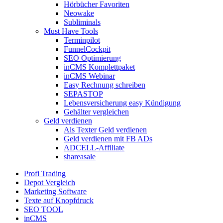
Hörbücher Favoriten
Neowake
Subliminals
Must Have Tools
Terminpilot
FunnelCockpit
SEO Optimierung
inCMS Komplettpaket
inCMS Webinar
Easy Rechnung schreiben
SEPASTOP
Lebensversicherung easy Kündigung
Gehälter vergleichen
Geld verdienen
Als Texter Geld verdienen
Geld verdienen mit FB ADs
ADCELL-Affiliate
shareasale
Profi Trading
Depot Vergleich
Marketing Software
Texte auf Knopfdruck
SEO TOOL
inCMS