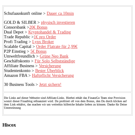
Schufaauskunft online >
Dauer ca.10min
GOLD & SILBER >
physisch investieren
Consorsbank >
20€ Bonus
Dual Depot >
Kryptohandel & Trading
Trade Republic >
1€ pro Order
Profi Trading >
Lynx Broker
Scalable Capital >
Order Flatrate für 2,99€
P2P Einstieg >
5€ Bonus
Umweltfreundlich >
Grüne Neo Bank
Geschäftskonto >
Für Solo Selbstständige
Affiliate Business >
Versicherung
Studentenkonto >
Bester Überblick
Amazon FBA >
Haftpflicht Versicherung
30 Business Tools >
Jetzt sichern!
Die Links auf dieser Webseite sind Affiliate-Links. Hierbei erhält das FinanzGo Team eine Provision
womit dieser Finazblog refinanziert wird. Du profitiert oft von dem Bonus, den Du durch klicken auf
dem Link erhältst, das machen wir um weiterhin hilfreiche Inhalte liefern zu können. Danke für Deine
Unterstützung
Hiscox