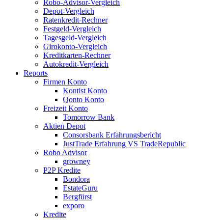
Robo-Advisor-Vergleich
Depot-Vergleich
Ratenkredit-Rechner
Festgeld-Vergleich
Tagesgeld-Vergleich
Girokonto-Vergleich
Kreditkarten-Rechner
Autokredit-Vergleich
Reports
Firmen Konto
Kontist Konto
Qonto Konto
Freizeit Konto
Tomorrow Bank
Aktien Depot
Consorsbank Erfahrungsbericht
JustTrade Erfahrung VS TradeRepublic
Robo Advisor
growney
P2P Kredite
Bondora
EstateGuru
Bergfürst
exporo
Kredite