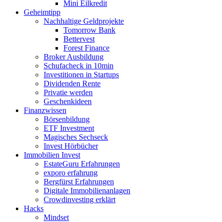
Mini Eilkredit
Geheimtipp
Nachhaltige Geldprojekte
Tomorrow Bank
Bettervest
Forest Finance
Broker Ausbildung
Schufacheck in 10min
Investitionen in Startups
Dividenden Rente
Privatie werden
Geschenkideen
Finanzwissen
Börsenbildung
ETF Investment
Magisches Sechseck
Invest Hörbücher
Immobilien Invest
EstateGuru Erfahrungen
exporo erfahrung
Bergfürst Erfahrungen
Digitale Immobilienanlagen
Crowdinvesting erklärt
Hacks
Mindset