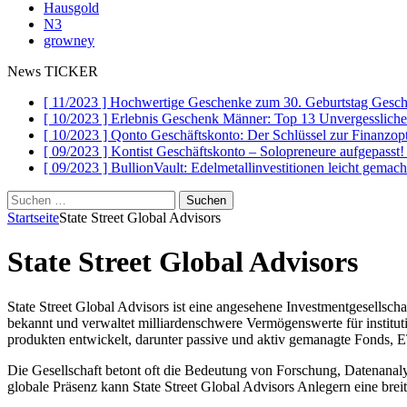
Hausgold
N3
growney
News TICKER
[ 11/2023 ]
Hochwertige Geschenke zum 30. Geburtstag
Gesch
[ 10/2023 ]
Erlebnis Geschenk Männer: Top 13 Unvergesslich
[ 10/2023 ]
Qonto Geschäftskonto: Der Schlüssel zur Finanzo
[ 09/2023 ]
Kontist Geschäftskonto – Solopreneure aufgepasst
[ 09/2023 ]
BullionVault: Edelmetallinvestitionen leicht gemac
Suchen
nach:
Startseite
State Street Global Advisors
State Street Global Advisors
State Street Global Advisors ist eine angesehene Investmentgesellscha
bekannt und verwaltet milliardenschwere Vermögenswerte für instituti
produkten entwickelt, darunter passive und aktiv gemanagte Fonds,
Die Gesellschaft betont oft die Bedeutung von Forschung, Datenana
globale Präsenz kann State Street Global Advisors Anlegern eine breit