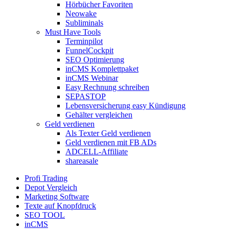
Hörbücher Favoriten
Neowake
Subliminals
Must Have Tools
Terminpilot
FunnelCockpit
SEO Optimierung
inCMS Komplettpaket
inCMS Webinar
Easy Rechnung schreiben
SEPASTOP
Lebensversicherung easy Kündigung
Gehälter vergleichen
Geld verdienen
Als Texter Geld verdienen
Geld verdienen mit FB ADs
ADCELL-Affiliate
shareasale
Profi Trading
Depot Vergleich
Marketing Software
Texte auf Knopfdruck
SEO TOOL
inCMS