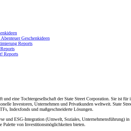
enkideen
e Abenteuer
Geschenkideen
ptimierung
Reports
!
Reports
ht!
Reports
ft und eine Tochtergesellschaft der State Street Corporation. Sie ist f
onelle Investoren, Unternehmen und Privatkunden weltweit. State Street
 ETFs, Indexfonds und maßgeschneiderte Lösungen.
lyse und ESG-Integration (Umwelt, Soziales, Unternehmensführung) in
e Palette von Investitionsmöglichkeiten bieten.