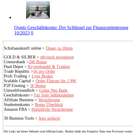
Qonto Geschäftskonto: Der Schlüssel zur Finanzoptimierung
10/2023
0
Schufaauskunft online >
Dauer ca.10min
GOLD & SILBER >
physisch investieren
Consorsbank >
20€ Bonus
Dual Depot >
Kryptohandel & Trading
Trade Republic >
1€ pro Order
Profi Trading >
Lynx Broker
Scalable Capital >
Order Flatrate für 2,99€
P2P Einstieg >
5€ Bonus
Umweltfreundlich >
Grüne Neo Bank
Geschäftskonto >
Für Solo Selbstständige
Affiliate Business >
Versicherung
Studentenkonto >
Bester Überblick
Amazon FBA >
Haftpflicht Versicherung
30 Business Tools >
Jetzt sichern!
Die Links auf dieser Webseite sind Affiliate-Links. Hierbei erhält das FinanzGo Team eine Provision womit 