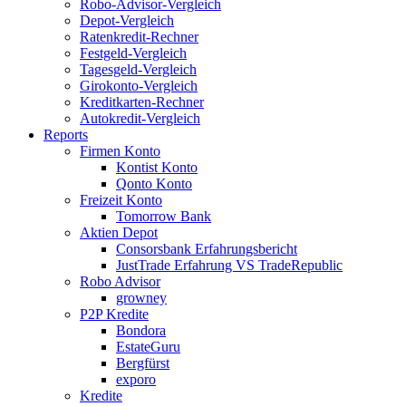
Robo-Advisor-Vergleich
Depot-Vergleich
Ratenkredit-Rechner
Festgeld-Vergleich
Tagesgeld-Vergleich
Girokonto-Vergleich
Kreditkarten-Rechner
Autokredit-Vergleich
Reports
Firmen Konto
Kontist Konto
Qonto Konto
Freizeit Konto
Tomorrow Bank
Aktien Depot
Consorsbank Erfahrungsbericht
JustTrade Erfahrung VS TradeRepublic
Robo Advisor
growney
P2P Kredite
Bondora
EstateGuru
Bergfürst
exporo
Kredite