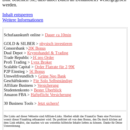
werden.
Inhalt entsperren
Weitere Informationen
Schufaauskunft online >
Dauer ca.10min
GOLD & SILBER >
physisch investieren
Consorsbank >
20€ Bonus
Dual Depot >
Kryptohandel & Trading
Trade Republic >
1€ pro Order
Profi Trading >
Lynx Broker
Scalable Capital >
Order Flatrate für 2,99€
P2P Einstieg >
5€ Bonus
Umweltfreundlich >
Grüne Neo Bank
Geschäftskonto >
Für Solo Selbstständige
Affiliate Business >
Versicherung
Studentenkonto >
Bester Überblick
Amazon FBA >
Haftpflicht Versicherung
30 Business Tools >
Jetzt sichern!
Die Links auf dieser Webseite sind Affiliate-Links. Hierbei erhält das FinanzGo Team eine Provision
womit dieser Finazblog refinanziert wird. Du profitiert oft von dem Bonus, den Du durch klicken auf
dem Link erhältst, das machen wir um weiterhin hilfreiche Inhalte liefern zu können. Danke für Deine
Unterstützung