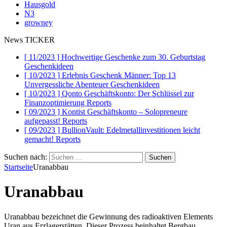
Hausgold
N3
growney
News TICKER
[ 11/2023 ]
Hochwertige Geschenke zum 30. Geburtstag
Geschenkideen
[ 10/2023 ]
Erlebnis Geschenk Männer: Top 13
Unvergessliche Abenteuer
Geschenkideen
[ 10/2023 ]
Qonto Geschäftskonto: Der Schlüssel zur
Finanzoptimierung
Reports
[ 09/2023 ]
Kontist Geschäftskonto – Solopreneure
aufgepasst!
Reports
[ 09/2023 ]
BullionVault: Edelmetallinvestitionen leicht
gemacht!
Reports
Suchen nach:
Startseite
Uranabbau
Uranabbau
Uranabbau bezeichnet die Gewinnung des radioaktiven Elements
Uran aus Erzlagerstätten. Dieser Prozess beinhaltet Bergbau,