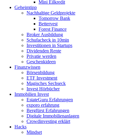
Mini Eilkredit
Geheimtipp
Nachhaltige Geldprojekte
Tomorrow Bank
Bettervest
Forest Finance
Broker Ausbildung
Schufacheck in 10min
Investitionen in Startups
Dividenden Rente
Privatie werden
Geschenkideen
Finanzwissen
Börsenbildung
ETF Investment
Magisches Sechseck
Invest Hörbücher
Immobilien Invest
EstateGuru Erfahrungen
exporo erfahrung
Bergfürst Erfahrungen
Digitale Immobilienanlagen
Crowdinvesting erklärt
Hacks
Mindset