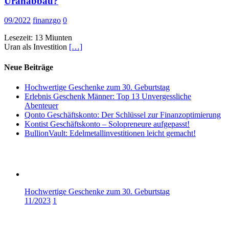
Uranabbau?
09/2022
finanzgo
0
Lesezeit:
13
Miunten
Uran als Investition
[…]
Neue Beiträge
Hochwertige Geschenke zum 30. Geburtstag
Erlebnis Geschenk Männer: Top 13 Unvergessliche
Abenteuer
Qonto Geschäftskonto: Der Schlüssel zur Finanzoptimierung
Kontist Geschäftskonto – Solopreneure aufgepasst!
BullionVault: Edelmetallinvestitionen leicht gemacht!
Hochwertige Geschenke zum 30. Geburtstag
11/2023
1