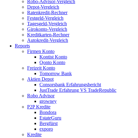
Robo-Advisor-Vergleich
Depot-Vergleich
Ratenkredit-Rechner
Festgeld-Vergleich
Tagesgeld-Vergleich
Girokonto-Vergleich
Kreditkarten-Rechner
Autokredit-Vergleich
Reports
Firmen Konto
Kontist Konto
Qonto Konto
Freizeit Konto
Tomorrow Bank
Aktien Depot
Consorsbank Erfahrungsbericht
JustTrade Erfahrung VS TradeRepublic
Robo Advisor
growney
P2P Kredite
Bondora
EstateGuru
Bergfürst
exporo
Kredite