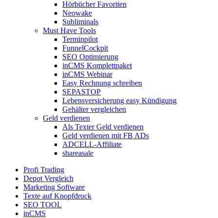
Hörbücher Favoriten
Neowake
Subliminals
Must Have Tools
Terminpilot
FunnelCockpit
SEO Optimierung
inCMS Komplettpaket
inCMS Webinar
Easy Rechnung schreiben
SEPASTOP
Lebensversicherung easy Kündigung
Gehälter vergleichen
Geld verdienen
Als Texter Geld verdienen
Geld verdienen mit FB ADs
ADCELL-Affiliate
shareasale
Profi Trading
Depot Vergleich
Marketing Software
Texte auf Knopfdruck
SEO TOOL
inCMS