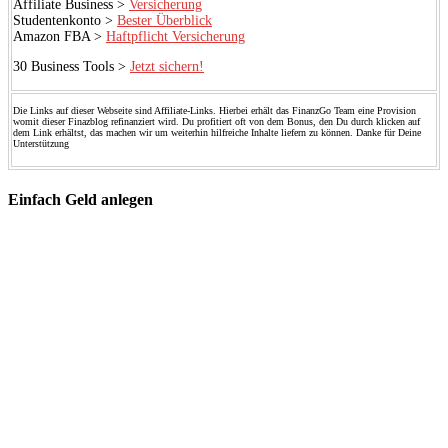
Affiliate Business >
Versicherung
Studentenkonto >
Bester Überblick
Amazon FBA >
Haftpflicht Versicherung
30 Business Tools >
Jetzt sichern!
Die Links auf dieser Webseite sind Affiliate-Links. Hierbei erhält das FinanzGo Team eine Provision
womit dieser Finazblog refinanziert wird. Du profitiert oft von dem Bonus, den Du durch klicken auf
dem Link erhältst, das machen wir um weiterhin hilfreiche Inhalte liefern zu können. Danke für Deine
Unterstützung
Einfach Geld anlegen