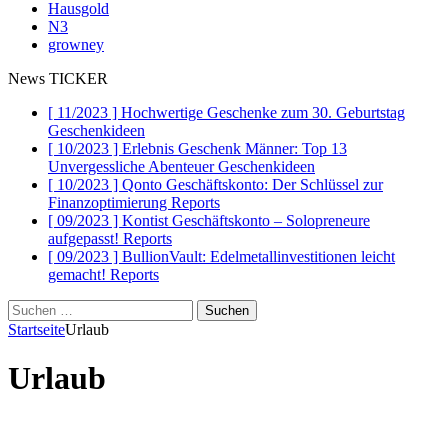
Hausgold
N3
growney
News TICKER
[ 11/2023 ]
Hochwertige Geschenke zum 30. Geburtstag
Geschenkideen
[ 10/2023 ]
Erlebnis Geschenk Männer: Top 13
Unvergessliche Abenteuer
Geschenkideen
[ 10/2023 ]
Qonto Geschäftskonto: Der Schlüssel zur
Finanzoptimierung
Reports
[ 09/2023 ]
Kontist Geschäftskonto – Solopreneure
aufgepasst!
Reports
[ 09/2023 ]
BullionVault: Edelmetallinvestitionen leicht
gemacht!
Reports
Suchen
nach:
Startseite
Urlaub
Urlaub