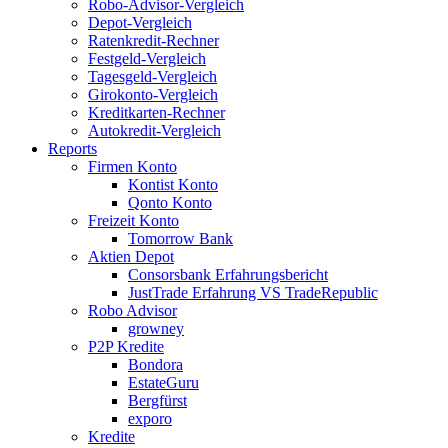
Robo-Advisor-Vergleich
Depot-Vergleich
Ratenkredit-Rechner
Festgeld-Vergleich
Tagesgeld-Vergleich
Girokonto-Vergleich
Kreditkarten-Rechner
Autokredit-Vergleich
Reports
Firmen Konto
Kontist Konto
Qonto Konto
Freizeit Konto
Tomorrow Bank
Aktien Depot
Consorsbank Erfahrungsbericht
JustTrade Erfahrung VS TradeRepublic
Robo Advisor
growney
P2P Kredite
Bondora
EstateGuru
Bergfürst
exporo
Kredite