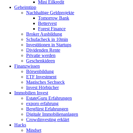
Mini Eilkredit
Geheimtipp
Nachhaltige Geldprojekte
Tomorrow Bank
Bettervest
Forest Finance
Broker Ausbildung
Schufacheck in 10min
Investitionen in Startups
Dividenden Rente
Privatie werden
Geschenkideen
Finanzwissen
Börsenbildung
ETF Investment
Magisches Sechseck
Invest Hörbücher
Immobilien Invest
EstateGuru Erfahrungen
exporo erfahrung
Bergfürst Erfahrungen
Digitale Immobilienanlagen
Crowdinvesting erklärt
Hacks
Mindset