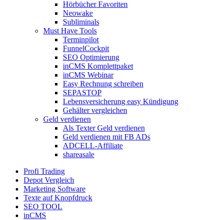
Hörbücher Favoriten
Neowake
Subliminals
Must Have Tools
Terminpilot
FunnelCockpit
SEO Optimierung
inCMS Komplettpaket
inCMS Webinar
Easy Rechnung schreiben
SEPASTOP
Lebensversicherung easy Kündigung
Gehälter vergleichen
Geld verdienen
Als Texter Geld verdienen
Geld verdienen mit FB ADs
ADCELL-Affiliate
shareasale
Profi Trading
Depot Vergleich
Marketing Software
Texte auf Knopfdruck
SEO TOOL
inCMS