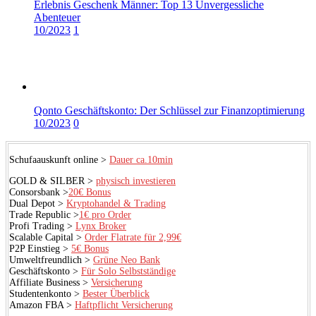
Erlebnis Geschenk Männer: Top 13 Unvergessliche
Abenteuer
10/2023
1
Qonto Geschäftskonto: Der Schlüssel zur Finanzoptimierung
10/2023
0
Schufaauskunft online >
Dauer ca.10min
GOLD & SILBER >
physisch investieren
Consorsbank >
20€ Bonus
Dual Depot >
Kryptohandel & Trading
Trade Republic >
1€ pro Order
Profi Trading >
Lynx Broker
Scalable Capital >
Order Flatrate für 2,99€
P2P Einstieg >
5€ Bonus
Umweltfreundlich >
Grüne Neo Bank
Geschäftskonto >
Für Solo Selbstständige
Affiliate Business >
Versicherung
Studentenkonto >
Bester Überblick
Amazon FBA >
Haftpflicht Versicherung