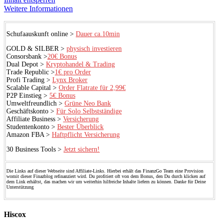
Weitere Informationen
Schufaauskunft online >
Dauer ca.10min
GOLD & SILBER >
physisch investieren
Consorsbank >
20€ Bonus
Dual Depot >
Kryptohandel & Trading
Trade Republic >
1€ pro Order
Profi Trading >
Lynx Broker
Scalable Capital >
Order Flatrate für 2,99€
P2P Einstieg >
5€ Bonus
Umweltfreundlich >
Grüne Neo Bank
Geschäftskonto >
Für Solo Selbstständige
Affiliate Business >
Versicherung
Studentenkonto >
Bester Überblick
Amazon FBA >
Haftpflicht Versicherung
30 Business Tools >
Jetzt sichern!
Die Links auf dieser Webseite sind Affiliate-Links. Hierbei erhält das FinanzGo Team eine Provision
womit dieser Finazblog refinanziert wird. Du profitiert oft von dem Bonus, den Du durch klicken auf
dem Link erhältst, das machen wir um weiterhin hilfreiche Inhalte liefern zu können. Danke für Deine
Unterstützung
Hiscox