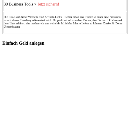
30 Business Tools >
Jetzt sichern!
Die Links auf dieser Webseite sind Affiliate-Links. Hierbei erhält das FinanzGo Team eine Provision
womit dieser Finazblog refinanziert wird. Du profitiert oft von dem Bonus, den Du durch klicken auf
dem Link erhältst, das machen wir um weiterhin hilfreiche Inhalte liefern zu können. Danke für Deine
Unterstützung
Einfach Geld anlegen