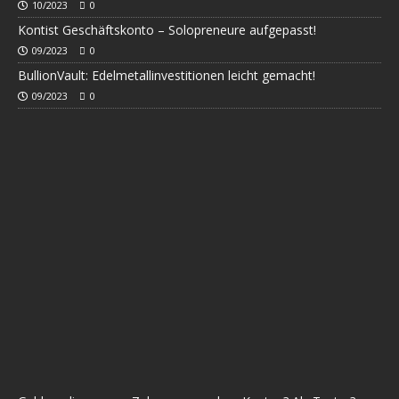
10/2023
0
Kontist Geschäftskonto – Solopreneure aufgepasst!
09/2023
0
BullionVault: Edelmetallinvestitionen leicht gemacht!
09/2023
0