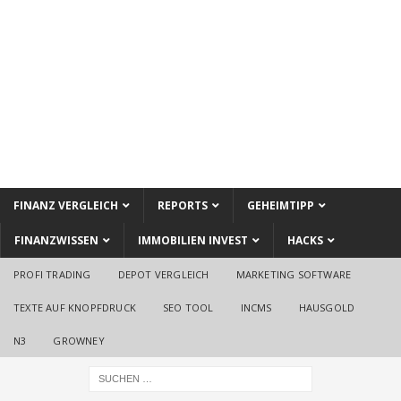
FINANZ VERGLEICH
REPORTS
GEHEIMTIPP
FINANZWISSEN
IMMOBILIEN INVEST
HACKS
PROFI TRADING
DEPOT VERGLEICH
MARKETING SOFTWARE
TEXTE AUF KNOPFDRUCK
SEO TOOL
INCMS
HAUSGOLD
N3
GROWNEY