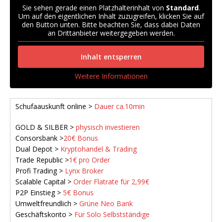
Sie sehen gerade einen Platzhalterinhalt von
Standard
.
Um auf den eigentlichen Inhalt zuzugreifen, klicken Sie auf
den Button unten. Bitte beachten Sie, dass dabei Daten
an Drittanbieter weitergegeben werden.
Inhalt entsperren
Weitere Informationen
Schufaauskunft online >
Dauer ca.10min
GOLD & SILBER >
physisch investieren
Consorsbank >
20€ Bonus
Dual Depot >
Kryptohandel & Trading
Trade Republic >
1€ pro Order
Profi Trading >
Lynx Broker
Scalable Capital >
Order Flatrate für 2,99€
P2P Einstieg >
5€ Bonus
Umweltfreundlich >
Grüne Neo Bank
Geschäftskonto >
Für Solo Selbstständige