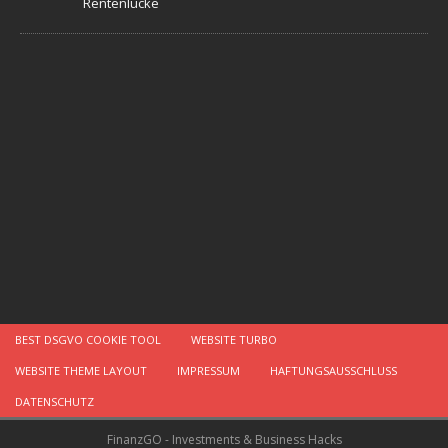
Rentenlücke
BEST DSGVO COOKIE TOOL
WEBSITE TURBO
WEBSITE THEME LAYOUT
IMPRESSUM
HAFTUNGSAUSSCHLUSS
DATENSCHUTZ
FinanzGO - Investments & Business Hacks