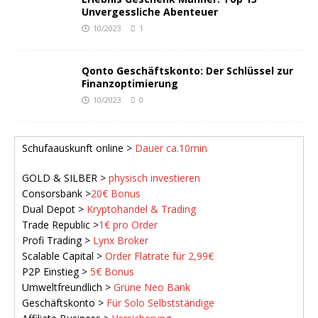
Unvergessliche Abenteuer
10/2023
1
Qonto Geschäftskonto: Der Schlüssel zur
Finanzoptimierung
10/2023
0
Schufaauskunft online >
Dauer ca.10min
GOLD & SILBER >
physisch investieren
Consorsbank >
20€ Bonus
Dual Depot >
Kryptohandel & Trading
Trade Republic >
1€ pro Order
Profi Trading >
Lynx Broker
Scalable Capital >
Order Flatrate für 2,99€
P2P Einstieg >
5€ Bonus
Umweltfreundlich >
Grüne Neo Bank
Geschäftskonto >
Für Solo Selbstständige