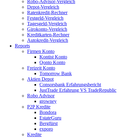
Robo-Advisor-Vergleich
Depot-Vergleich
Ratenkredit-Rechner
Festgeld-Vergleich
Tagesgeld-Vergleich
Girokonto-Vergleich
Kreditkarten-Rechner
Autokredit-Vergleich
Reports
Firmen Konto
Kontist Konto
Qonto Konto
Freizeit Konto
Tomorrow Bank
Aktien Depot
Consorsbank Erfahrungsbericht
JustTrade Erfahrung VS TradeRepublic
Robo Advisor
growney
P2P Kredite
Bondora
EstateGuru
Bergfürst
exporo
Kredite