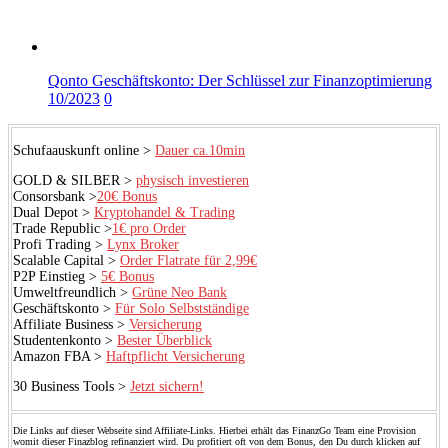
Qonto Geschäftskonto: Der Schlüssel zur Finanzoptimierung
10/2023
0
Schufaauskunft online >
Dauer ca.10min
GOLD & SILBER >
physisch investieren
Consorsbank >
20€ Bonus
Dual Depot >
Kryptohandel & Trading
Trade Republic >
1€ pro Order
Profi Trading >
Lynx Broker
Scalable Capital >
Order Flatrate für 2,99€
P2P Einstieg >
5€ Bonus
Umweltfreundlich >
Grüne Neo Bank
Geschäftskonto >
Für Solo Selbstständige
Affiliate Business >
Versicherung
Studentenkonto >
Bester Überblick
Amazon FBA >
Haftpflicht Versicherung
30 Business Tools >
Jetzt sichern!
Die Links auf dieser Webseite sind Affiliate-Links. Hierbei erhält das FinanzGo Team eine Provision
womit dieser Finazblog refinanziert wird. Du profitiert oft von dem Bonus, den Du durch klicken auf