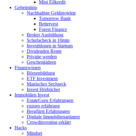
Mini Eilkredit
Geheimtipp
Nachhaltige Geldprojekte
Tomorrow Bank
Bettervest
Forest Finance
Broker Ausbildung
Schufacheck in 10min
Investitionen in Startups
Dividenden Rente
Privatie werden
Geschenkideen
Finanzwissen
Börsenbildung
ETF Investment
Magisches Sechseck
Invest Hörbücher
Immobilien Invest
EstateGuru Erfahrungen
exporo erfahrung
Bergfürst Erfahrungen
Digitale Immobilienanlagen
Crowdinvesting erklärt
Hacks
Mindset