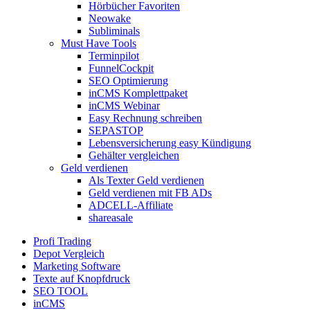
Hörbücher Favoriten
Neowake
Subliminals
Must Have Tools
Terminpilot
FunnelCockpit
SEO Optimierung
inCMS Komplettpaket
inCMS Webinar
Easy Rechnung schreiben
SEPASTOP
Lebensversicherung easy Kündigung
Gehälter vergleichen
Geld verdienen
Als Texter Geld verdienen
Geld verdienen mit FB ADs
ADCELL-Affiliate
shareasale
Profi Trading
Depot Vergleich
Marketing Software
Texte auf Knopfdruck
SEO TOOL
inCMS