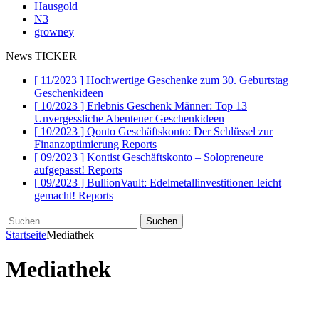
Hausgold
N3
growney
News TICKER
[ 11/2023 ]
Hochwertige Geschenke zum 30. Geburtstag
Geschenkideen
[ 10/2023 ]
Erlebnis Geschenk Männer: Top 13
Unvergessliche Abenteuer
Geschenkideen
[ 10/2023 ]
Qonto Geschäftskonto: Der Schlüssel zur
Finanzoptimierung
Reports
[ 09/2023 ]
Kontist Geschäftskonto – Solopreneure
aufgepasst!
Reports
[ 09/2023 ]
BullionVault: Edelmetallinvestitionen leicht
gemacht!
Reports
Suchen
nach:
Startseite
Mediathek
Mediathek