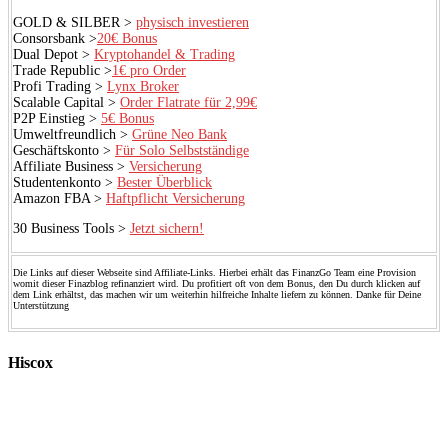
GOLD & SILBER >
physisch investieren
Consorsbank >
20€ Bonus
Dual Depot >
Kryptohandel & Trading
Trade Republic >
1€ pro Order
Profi Trading >
Lynx Broker
Scalable Capital >
Order Flatrate für 2,99€
P2P Einstieg >
5€ Bonus
Umweltfreundlich >
Grüne Neo Bank
Geschäftskonto >
Für Solo Selbstständige
Affiliate Business >
Versicherung
Studentenkonto >
Bester Überblick
Amazon FBA >
Haftpflicht Versicherung
30 Business Tools >
Jetzt sichern!
Die Links auf dieser Webseite sind Affiliate-Links. Hierbei erhält das FinanzGo Team eine Provision
womit dieser Finazblog refinanziert wird. Du profitiert oft von dem Bonus, den Du durch klicken auf
dem Link erhältst, das machen wir um weiterhin hilfreiche Inhalte liefern zu können. Danke für Deine
Unterstützung
Hiscox