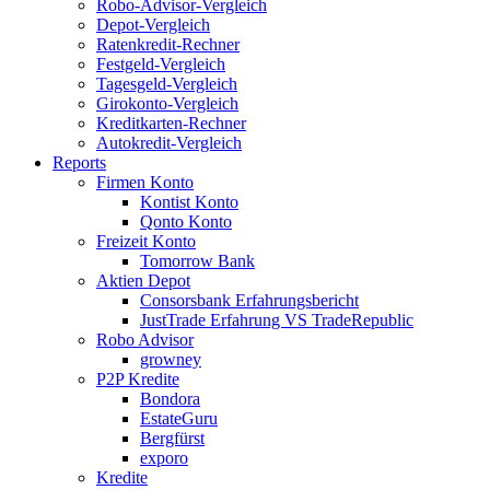
Robo-Advisor-Vergleich
Depot-Vergleich
Ratenkredit-Rechner
Festgeld-Vergleich
Tagesgeld-Vergleich
Girokonto-Vergleich
Kreditkarten-Rechner
Autokredit-Vergleich
Reports
Firmen Konto
Kontist Konto
Qonto Konto
Freizeit Konto
Tomorrow Bank
Aktien Depot
Consorsbank Erfahrungsbericht
JustTrade Erfahrung VS TradeRepublic
Robo Advisor
growney
P2P Kredite
Bondora
EstateGuru
Bergfürst
exporo
Kredite