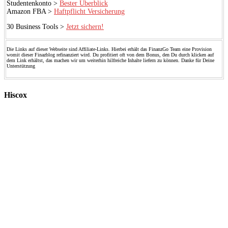
Studentenkonto >
Bester Überblick
Amazon FBA >
Haftpflicht Versicherung
30 Business Tools >
Jetzt sichern!
Die Links auf dieser Webseite sind Affiliate-Links. Hierbei erhält das FinanzGo Team eine Provision
womit dieser Finazblog refinanziert wird. Du profitiert oft von dem Bonus, den Du durch klicken auf
dem Link erhältst, das machen wir um weiterhin hilfreiche Inhalte liefern zu können. Danke für Deine
Unterstützung
Hiscox