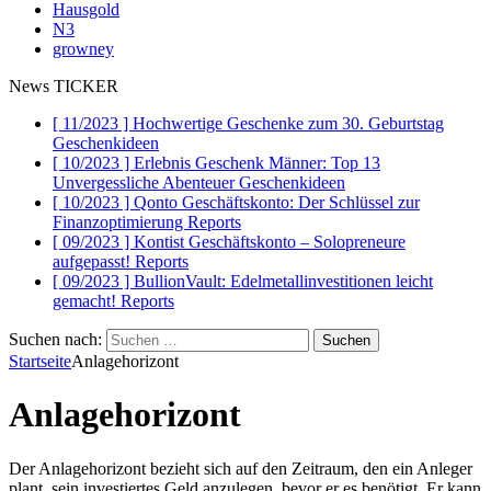
Hausgold
N3
growney
News TICKER
[ 11/2023 ]
Hochwertige Geschenke zum 30. Geburtstag
Geschenkideen
[ 10/2023 ]
Erlebnis Geschenk Männer: Top 13
Unvergessliche Abenteuer
Geschenkideen
[ 10/2023 ]
Qonto Geschäftskonto: Der Schlüssel zur
Finanzoptimierung
Reports
[ 09/2023 ]
Kontist Geschäftskonto – Solopreneure
aufgepasst!
Reports
[ 09/2023 ]
BullionVault: Edelmetallinvestitionen leicht
gemacht!
Reports
Suchen nach:
Startseite
Anlagehorizont
Anlagehorizont
Der Anlagehorizont bezieht sich auf den Zeitraum, den ein Anleger
plant, sein investiertes Geld anzulegen, bevor er es benötigt. Er kann