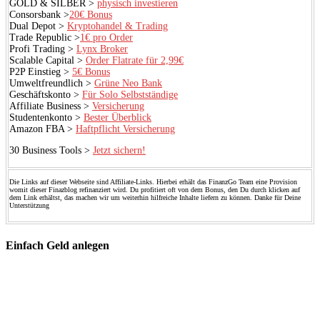
GOLD & SILBER >
physisch investieren
Consorsbank >
20€ Bonus
Dual Depot >
Kryptohandel & Trading
Trade Republic >
1€ pro Order
Profi Trading >
Lynx Broker
Scalable Capital >
Order Flatrate für 2,99€
P2P Einstieg >
5€ Bonus
Umweltfreundlich >
Grüne Neo Bank
Geschäftskonto >
Für Solo Selbstständige
Affiliate Business >
Versicherung
Studentenkonto >
Bester Überblick
Amazon FBA >
Haftpflicht Versicherung
30 Business Tools >
Jetzt sichern!
Die Links auf dieser Webseite sind Affiliate-Links. Hierbei erhält das FinanzGo Team eine Provision
womit dieser Finazblog refinanziert wird. Du profitiert oft von dem Bonus, den Du durch klicken auf
dem Link erhältst, das machen wir um weiterhin hilfreiche Inhalte liefern zu können. Danke für Deine
Unterstützung
Einfach Geld anlegen