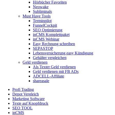
Hörbücher Favoriten
Neowake
Subliminals
Must Have Tools
Terminpilot
FunnelCockpit
SEO Optimierung
inCMS Komplettpaket
inCMS Webinar
Easy Rechnung schreiben
SEPASTOP
Lebensversicherung easy Kündigung
Gehälter vergleichen
Geld verdienen
Als Texter Geld verdienen
Geld verdienen mit FB ADs
ADCELL-Affiliate
shareasale
Profi Trading
Depot Vergleich
Marketing Software
Texte auf Knopfdruck
SEO TOOL
inCMS