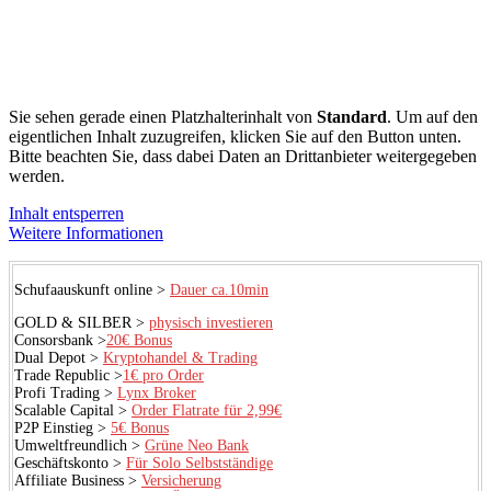
Sie sehen gerade einen Platzhalterinhalt von
Standard
. Um auf den
eigentlichen Inhalt zuzugreifen, klicken Sie auf den Button unten.
Bitte beachten Sie, dass dabei Daten an Drittanbieter weitergegeben
werden.
Inhalt entsperren
Weitere Informationen
Schufaauskunft online >
Dauer ca.10min
GOLD & SILBER >
physisch investieren
Consorsbank >
20€ Bonus
Dual Depot >
Kryptohandel & Trading
Trade Republic >
1€ pro Order
Profi Trading >
Lynx Broker
Scalable Capital >
Order Flatrate für 2,99€
P2P Einstieg >
5€ Bonus
Umweltfreundlich >
Grüne Neo Bank
Geschäftskonto >
Für Solo Selbstständige
Affiliate Business >
Versicherung