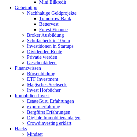
Mini Eilkredit
Geheimtipp
Nachhaltige Geldprojekte
Tomorrow Bank
Bettervest
Forest Finance
Broker Ausbildung
Schufacheck in 10min
Investitionen in Startups
Dividenden Rente
Privatie werden
Geschenkideen
Finanzwissen
Börsenbildung
ETF Investment
Magisches Sechseck
Invest Hörbücher
Immobilien Invest
EstateGuru Erfahrungen
exporo erfahrung
Bergfürst Erfahrungen
Digitale Immobilienanlagen
Crowdinvesting erklärt
Hacks
Mindset