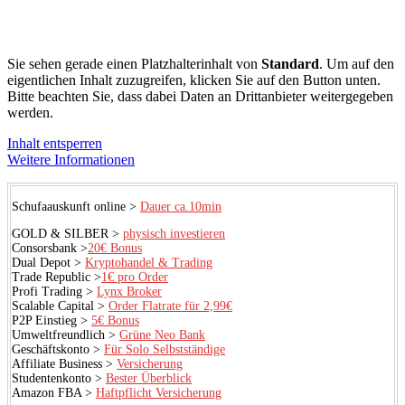
Sie sehen gerade einen Platzhalterinhalt von
Standard
. Um auf den
eigentlichen Inhalt zuzugreifen, klicken Sie auf den Button unten.
Bitte beachten Sie, dass dabei Daten an Drittanbieter weitergegeben
werden.
Inhalt entsperren
Weitere Informationen
Schufaauskunft online >
Dauer ca.10min
GOLD & SILBER >
physisch investieren
Consorsbank >
20€ Bonus
Dual Depot >
Kryptohandel & Trading
Trade Republic >
1€ pro Order
Profi Trading >
Lynx Broker
Scalable Capital >
Order Flatrate für 2,99€
P2P Einstieg >
5€ Bonus
Umweltfreundlich >
Grüne Neo Bank
Geschäftskonto >
Für Solo Selbstständige
Affiliate Business >
Versicherung
Studentenkonto >
Bester Überblick
Amazon FBA >
Haftpflicht Versicherung