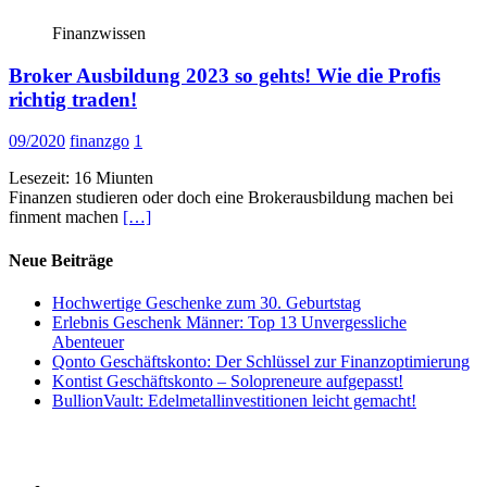
Finanzwissen
Broker Ausbildung 2023 so gehts! Wie die Profis
richtig traden!
09/2020
finanzgo
1
Lesezeit:
16
Miunten
Finanzen studieren oder doch eine Brokerausbildung machen bei
finment machen
[…]
Neue Beiträge
Hochwertige Geschenke zum 30. Geburtstag
Erlebnis Geschenk Männer: Top 13 Unvergessliche
Abenteuer
Qonto Geschäftskonto: Der Schlüssel zur Finanzoptimierung
Kontist Geschäftskonto – Solopreneure aufgepasst!
BullionVault: Edelmetallinvestitionen leicht gemacht!