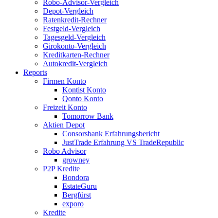
Robo-Advisor-Vergleich
Depot-Vergleich
Ratenkredit-Rechner
Festgeld-Vergleich
Tagesgeld-Vergleich
Girokonto-Vergleich
Kreditkarten-Rechner
Autokredit-Vergleich
Reports
Firmen Konto
Kontist Konto
Qonto Konto
Freizeit Konto
Tomorrow Bank
Aktien Depot
Consorsbank Erfahrungsbericht
JustTrade Erfahrung VS TradeRepublic
Robo Advisor
growney
P2P Kredite
Bondora
EstateGuru
Bergfürst
exporo
Kredite