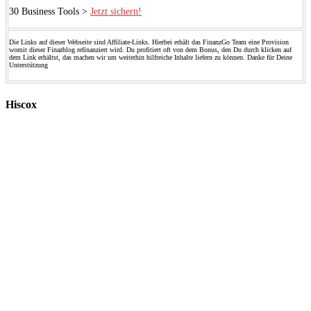
30 Business Tools >
Jetzt sichern!
Die Links auf dieser Webseite sind Affiliate-Links. Hierbei erhält das FinanzGo Team eine Provision
womit dieser Finazblog refinanziert wird. Du profitiert oft von dem Bonus, den Du durch klicken auf
dem Link erhältst, das machen wir um weiterhin hilfreiche Inhalte liefern zu können. Danke für Deine
Unterstützung
Hiscox