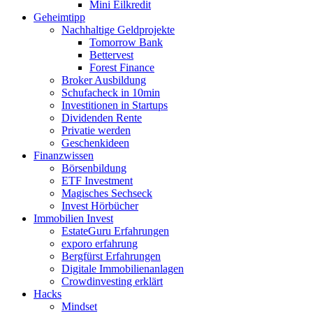
Mini Eilkredit
Geheimtipp
Nachhaltige Geldprojekte
Tomorrow Bank
Bettervest
Forest Finance
Broker Ausbildung
Schufacheck in 10min
Investitionen in Startups
Dividenden Rente
Privatie werden
Geschenkideen
Finanzwissen
Börsenbildung
ETF Investment
Magisches Sechseck
Invest Hörbücher
Immobilien Invest
EstateGuru Erfahrungen
exporo erfahrung
Bergfürst Erfahrungen
Digitale Immobilienanlagen
Crowdinvesting erklärt
Hacks
Mindset