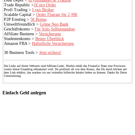
Dual Depot >
Kryptohandel & Trading
Trade Republic >
1€ pro Order
Profi Trading >
Lynx Broker
Scalable Capital >
Order Flatrate für 2,99€
P2P Einstieg >
5€ Bonus
Umweltfreundlich >
Grüne Neo Bank
Geschäftskonto >
Für Solo Selbstständige
Affiliate Business >
Versicherung
Studentenkonto >
Bester Überblick
Amazon FBA >
Haftpflicht Versicherung
30 Business Tools >
Jetzt sichern!
Die Links auf dieser Webseite sind Affiliate-Links. Hierbei erhält das FinanzGo Team eine Provision
womit dieser Finazblog refinanziert wird. Du profitiert oft von dem Bonus, den Du durch klicken auf
dem Link erhältst, das machen wir um weiterhin hilfreiche Inhalte liefern zu können. Danke für Deine
Unterstützung
Einfach Geld anlegen