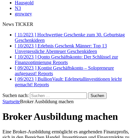
Hausgold
N3
growney
News TICKER
[ 11/2023 ]
Hochwertige Geschenke zum 30. Geburtstag
Geschenkideen
[ 10/2023 ]
Erlebnis Geschenk Männer: Top 13
Unvergessliche Abenteuer
Geschenkideen
[ 10/2023 ]
Qonto Geschäftskonto: Der Schlüssel zur
Finanzoptimierung
Reports
[ 09/2023 ]
Kontist Geschäftskonto – Solopreneure
aufgepasst!
Reports
[ 09/2023 ]
BullionVault: Edelmetallinvestitionen leicht
gemacht!
Reports
Suchen nach:
Startseite
Broker Ausbildung machen
Broker Ausbildung machen
Eine Broker-Ausbildung ermöglicht es angehenden Finanzprofis,
sich in den Bereichen Handel, Investitionen und Finanzmärkte zu