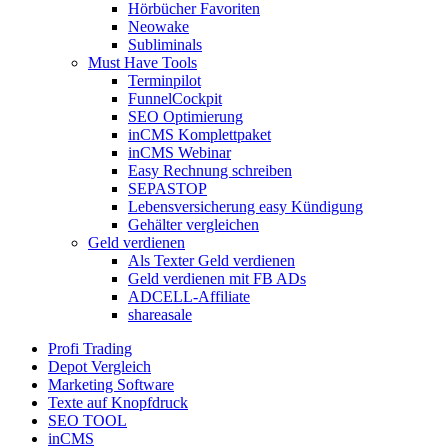
Hörbücher Favoriten
Neowake
Subliminals
Must Have Tools
Terminpilot
FunnelCockpit
SEO Optimierung
inCMS Komplettpaket
inCMS Webinar
Easy Rechnung schreiben
SEPASTOP
Lebensversicherung easy Kündigung
Gehälter vergleichen
Geld verdienen
Als Texter Geld verdienen
Geld verdienen mit FB ADs
ADCELL-Affiliate
shareasale
Profi Trading
Depot Vergleich
Marketing Software
Texte auf Knopfdruck
SEO TOOL
inCMS