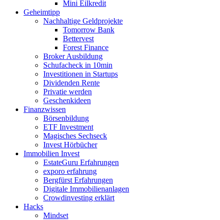
Mini Eilkredit
Geheimtipp
Nachhaltige Geldprojekte
Tomorrow Bank
Bettervest
Forest Finance
Broker Ausbildung
Schufacheck in 10min
Investitionen in Startups
Dividenden Rente
Privatie werden
Geschenkideen
Finanzwissen
Börsenbildung
ETF Investment
Magisches Sechseck
Invest Hörbücher
Immobilien Invest
EstateGuru Erfahrungen
exporo erfahrung
Bergfürst Erfahrungen
Digitale Immobilienanlagen
Crowdinvesting erklärt
Hacks
Mindset