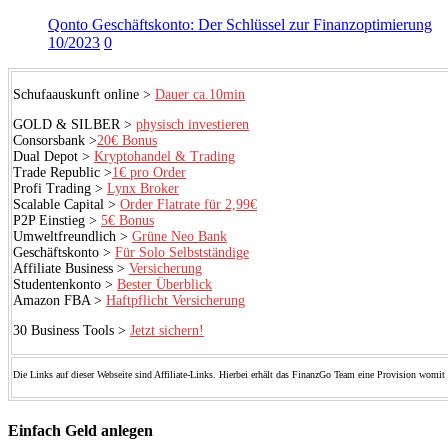
Qonto Geschäftskonto: Der Schlüssel zur Finanzoptimierung
10/2023
0
Schufaauskunft online >
Dauer ca.10min
GOLD & SILBER >
physisch investieren
Consorsbank >
20€ Bonus
Dual Depot >
Kryptohandel & Trading
Trade Republic >
1€ pro Order
Profi Trading >
Lynx Broker
Scalable Capital >
Order Flatrate für 2,99€
P2P Einstieg >
5€ Bonus
Umweltfreundlich >
Grüne Neo Bank
Geschäftskonto >
Für Solo Selbstständige
Affiliate Business >
Versicherung
Studentenkonto >
Bester Überblick
Amazon FBA >
Haftpflicht Versicherung
30 Business Tools >
Jetzt sichern!
Die Links auf dieser Webseite sind Affiliate-Links. Hierbei erhält das FinanzGo Team eine Provision womit 
Einfach Geld anlegen