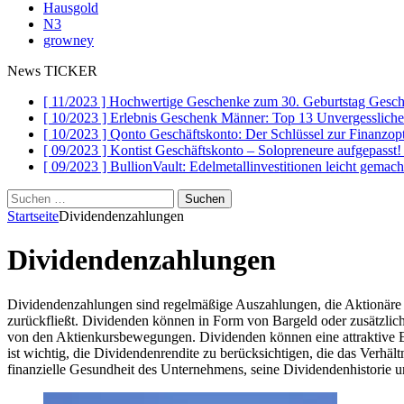
Hausgold
N3
growney
News TICKER
[ 11/2023 ]
Hochwertige Geschenke zum 30. Geburtstag
Gesch
[ 10/2023 ]
Erlebnis Geschenk Männer: Top 13 Unvergesslich
[ 10/2023 ]
Qonto Geschäftskonto: Der Schlüssel zur Finanzo
[ 09/2023 ]
Kontist Geschäftskonto – Solopreneure aufgepasst
[ 09/2023 ]
BullionVault: Edelmetallinvestitionen leicht gemac
Suchen
nach:
Startseite
Dividendenzahlungen
Dividendenzahlungen
Dividendenzahlungen sind regelmäßige Auszahlungen, die Aktionäre v
zurückfließt. Dividenden können in Form von Bargeld oder zusätzlic
von den Aktienkursbewegungen. Dividenden können eine attraktive Ei
ist wichtig, die Dividendenrendite zu berücksichtigen, die das Verhäl
finanzielle Gesundheit des Unternehmens, seine Dividendenhistorie u