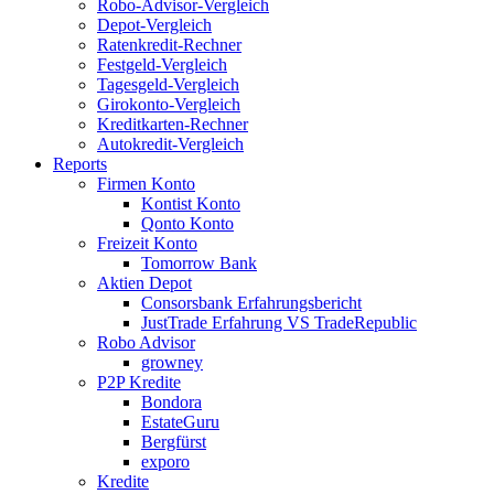
Robo-Advisor-Vergleich
Depot-Vergleich
Ratenkredit-Rechner
Festgeld-Vergleich
Tagesgeld-Vergleich
Girokonto-Vergleich
Kreditkarten-Rechner
Autokredit-Vergleich
Reports
Firmen Konto
Kontist Konto
Qonto Konto
Freizeit Konto
Tomorrow Bank
Aktien Depot
Consorsbank Erfahrungsbericht
JustTrade Erfahrung VS TradeRepublic
Robo Advisor
growney
P2P Kredite
Bondora
EstateGuru
Bergfürst
exporo
Kredite