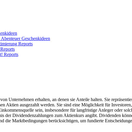
enkideen
e Abenteuer
Geschenkideen
ptimierung
Reports
!
Reports
ht!
Reports
on Unternehmen erhalten, an denen sie Anteile halten. Sie repräsentie
hen Aktien ausgezahlt werden. Sie sind eine Möglichkeit für Investore
nkommensquelle sein, insbesondere für langfristige Anleger oder sol
tnis der Dividendenzahlungen zum Aktienkurs angibt. Dividenden können 
nd die Marktbedingungen berücksichtigen, um fundierte Entscheidungen