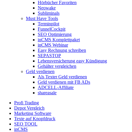
Hörbücher Favoriten
Neowake
Subliminals
Must Have Tools
Terminpilot
FunnelCockpit
SEO Optimierung
inCMS Komplettpaket
inCMS Webinar
Easy Rechnung schreiben
SEPASTOP
Lebensversicherung easy Kündigung
Gehälter vergleichen
Geld verdienen
Als Texter Geld verdienen
Geld verdienen mit FB ADs
ADCELL-Affiliate
shareasale
Profi Trading
Depot Vergleich
Marketing Software
Texte auf Knopfdruck
SEO TOOL
inCMS