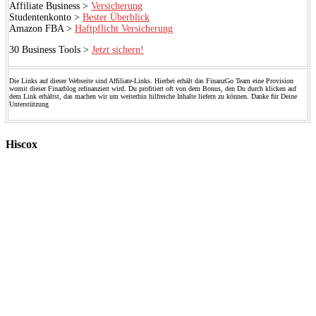
Affiliate Business >
Versicherung
Studentenkonto >
Bester Überblick
Amazon FBA >
Haftpflicht Versicherung
30 Business Tools >
Jetzt sichern!
Die Links auf dieser Webseite sind Affiliate-Links. Hierbei erhält das FinanzGo Team eine Provision
womit dieser Finazblog refinanziert wird. Du profitiert oft von dem Bonus, den Du durch klicken auf
dem Link erhältst, das machen wir um weiterhin hilfreiche Inhalte liefern zu können. Danke für Deine
Unterstützung
Hiscox