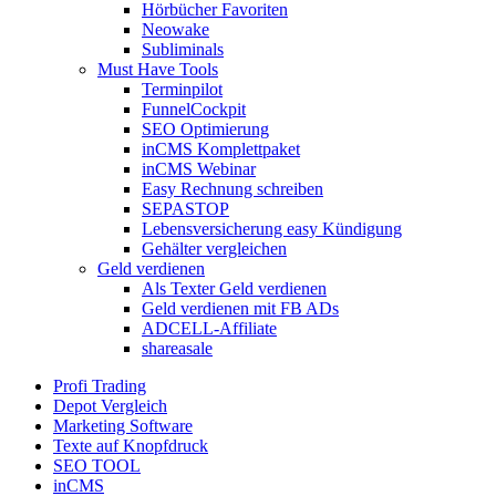
Hörbücher Favoriten
Neowake
Subliminals
Must Have Tools
Terminpilot
FunnelCockpit
SEO Optimierung
inCMS Komplettpaket
inCMS Webinar
Easy Rechnung schreiben
SEPASTOP
Lebensversicherung easy Kündigung
Gehälter vergleichen
Geld verdienen
Als Texter Geld verdienen
Geld verdienen mit FB ADs
ADCELL-Affiliate
shareasale
Profi Trading
Depot Vergleich
Marketing Software
Texte auf Knopfdruck
SEO TOOL
inCMS