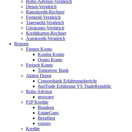
Robo-Advisor-Vergleich
Depot-Vergleich
Ratenkredit-Rechner
Festgeld-Vergleich
Tagesgeld-Vergleich
Girokonto-Vergleich
Kreditkarten-Rechner
Autokredit-Vergleich
Reports
Firmen Konto
Kontist Konto
Qonto Konto
Freizeit Konto
Tomorrow Bank
Aktien Depot
Consorsbank Erfahrungsbericht
JustTrade Erfahrung VS TradeRepublic
Robo Advisor
growney
P2P Kredite
Bondora
EstateGuru
Bergfürst
exporo
Kredite