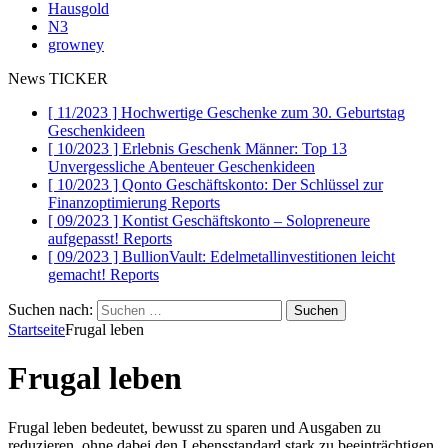
Hausgold
N3
growney
News TICKER
[ 11/2023 ]
Hochwertige Geschenke zum 30. Geburtstag
Geschenkideen
[ 10/2023 ]
Erlebnis Geschenk Männer: Top 13
Unvergessliche Abenteuer
Geschenkideen
[ 10/2023 ]
Qonto Geschäftskonto: Der Schlüssel zur
Finanzoptimierung
Reports
[ 09/2023 ]
Kontist Geschäftskonto – Solopreneure
aufgepasst!
Reports
[ 09/2023 ]
BullionVault: Edelmetallinvestitionen leicht
gemacht!
Reports
Suchen nach:
Startseite
Frugal leben
Frugal leben
Frugal leben bedeutet, bewusst zu sparen und Ausgaben zu
reduzieren, ohne dabei den Lebensstandard stark zu beeinträchtigen.