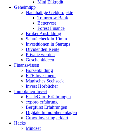
Mini Eilkredit
Geheimtipp
Nachhaltige Geldprojekte
Tomorrow Bank
Bettervest
Forest Finance
Broker Ausbildung
Schufacheck in 10min
Investitionen in Startups
Dividenden Rente
Privatie werden
Geschenkideen
Finanzwissen
Börsenbildung
ETF Investment
Magisches Sechseck
Invest Hörbücher
Immobilien Invest
EstateGuru Erfahrungen
exporo erfahrung
Bergfürst Erfahrungen
Digitale Immobilienanlagen
Crowdinvesting erklärt
Hacks
Mindset