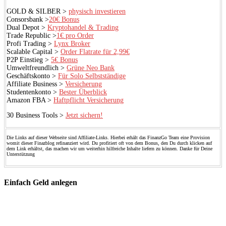
GOLD & SILBER >
physisch investieren
Consorsbank >
20€ Bonus
Dual Depot >
Kryptohandel & Trading
Trade Republic >
1€ pro Order
Profi Trading >
Lynx Broker
Scalable Capital >
Order Flatrate für 2,99€
P2P Einstieg >
5€ Bonus
Umweltfreundlich >
Grüne Neo Bank
Geschäftskonto >
Für Solo Selbstständige
Affiliate Business >
Versicherung
Studentenkonto >
Bester Überblick
Amazon FBA >
Haftpflicht Versicherung
30 Business Tools >
Jetzt sichern!
Die Links auf dieser Webseite sind Affiliate-Links. Hierbei erhält das FinanzGo Team eine Provision
womit dieser Finazblog refinanziert wird. Du profitiert oft von dem Bonus, den Du durch klicken auf
dem Link erhältst, das machen wir um weiterhin hilfreiche Inhalte liefern zu können. Danke für Deine
Unterstützung
Einfach Geld anlegen