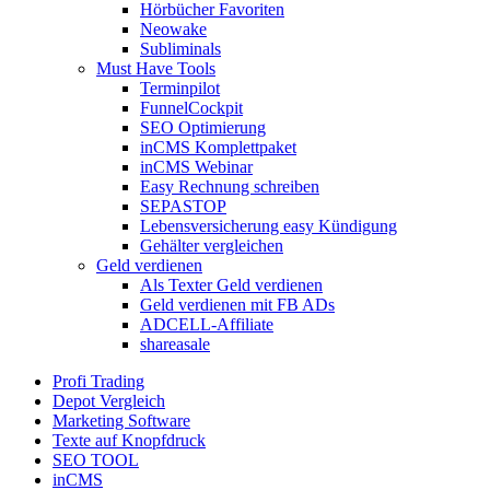
Hörbücher Favoriten
Neowake
Subliminals
Must Have Tools
Terminpilot
FunnelCockpit
SEO Optimierung
inCMS Komplettpaket
inCMS Webinar
Easy Rechnung schreiben
SEPASTOP
Lebensversicherung easy Kündigung
Gehälter vergleichen
Geld verdienen
Als Texter Geld verdienen
Geld verdienen mit FB ADs
ADCELL-Affiliate
shareasale
Profi Trading
Depot Vergleich
Marketing Software
Texte auf Knopfdruck
SEO TOOL
inCMS