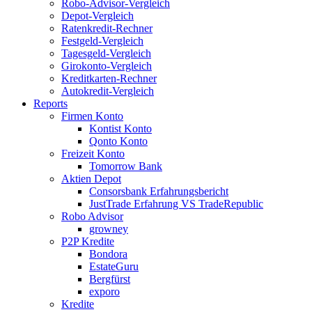
Robo-Advisor-Vergleich
Depot-Vergleich
Ratenkredit-Rechner
Festgeld-Vergleich
Tagesgeld-Vergleich
Girokonto-Vergleich
Kreditkarten-Rechner
Autokredit-Vergleich
Reports
Firmen Konto
Kontist Konto
Qonto Konto
Freizeit Konto
Tomorrow Bank
Aktien Depot
Consorsbank Erfahrungsbericht
JustTrade Erfahrung VS TradeRepublic
Robo Advisor
growney
P2P Kredite
Bondora
EstateGuru
Bergfürst
exporo
Kredite