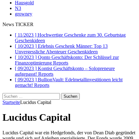
Hausgold
N3
growney
News TICKER
[ 11/2023 ]
Hochwertige Geschenke zum 30. Geburtstag
Geschenkideen
[ 10/2023 ]
Erlebnis Geschenk Männer: Top 13
Unvergessliche Abenteuer
Geschenkideen
[ 10/2023 ]
Qonto Geschäftskonto: Der Schlüssel zur
Finanzoptimierung
Reports
[ 09/2023 ]
Kontist Geschäftskonto – Solopreneure
aufgepasst!
Reports
[ 09/2023 ]
BullionVault: Edelmetallinvestitionen leicht
gemacht!
Reports
Suchen
nach:
Startseite
Lucidus Capital
Lucidus Capital
Lucidus Capital war ein Hedgefonds, der von Dean Diab gegründet
wurde und sich auf Anleihen spezialisierte. Der Fonds wurde 2009