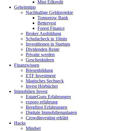
Mini Eilkredit
Geheimtipp
Nachhaltige Geldprojekte
Tomorrow Bank
Bettervest
Forest Finance
Broker Ausbildung
Schufacheck in 10min
Investitionen in Startups
Dividenden Rente
Privatie werden
Geschenkideen
Finanzwissen
Börsenbildung
ETF Investment
Magisches Sechseck
Invest Hörbücher
Immobilien Invest
EstateGuru Erfahrungen
exporo erfahrung
Bergfürst Erfahrungen
Digitale Immobilienanlagen
Crowdinvesting erklärt
Hacks
Mindset