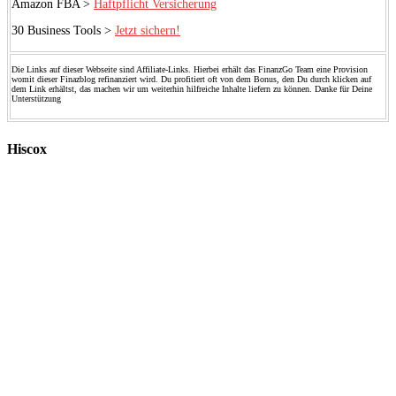
Amazon FBA >
Haftpflicht Versicherung
30 Business Tools >
Jetzt sichern!
Die Links auf dieser Webseite sind Affiliate-Links. Hierbei erhält das FinanzGo Team eine Provision
womit dieser Finazblog refinanziert wird. Du profitiert oft von dem Bonus, den Du durch klicken auf
dem Link erhältst, das machen wir um weiterhin hilfreiche Inhalte liefern zu können. Danke für Deine
Unterstützung
Hiscox