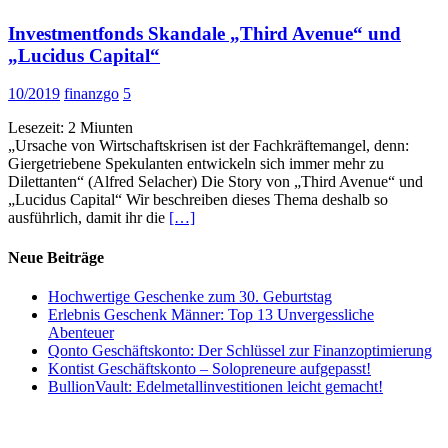
Investmentfonds Skandale „Third Avenue“ und
„Lucidus Capital“
10/2019
finanzgo
5
Lesezeit:
2
Miunten
„Ursache von Wirtschaftskrisen ist der Fachkräftemangel, denn:
Giergetriebene Spekulanten entwickeln sich immer mehr zu
Dilettanten“ (Alfred Selacher) Die Story von „Third Avenue“ und
„Lucidus Capital“ Wir beschreiben dieses Thema deshalb so
ausführlich, damit ihr die
[…]
Neue Beiträge
Hochwertige Geschenke zum 30. Geburtstag
Erlebnis Geschenk Männer: Top 13 Unvergessliche
Abenteuer
Qonto Geschäftskonto: Der Schlüssel zur Finanzoptimierung
Kontist Geschäftskonto – Solopreneure aufgepasst!
BullionVault: Edelmetallinvestitionen leicht gemacht!