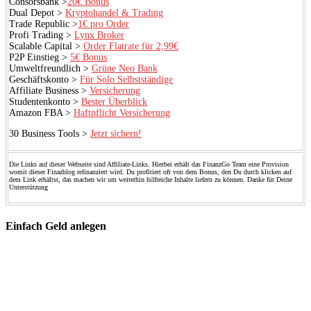
Consorsbank >
20€ Bonus
Dual Depot >
Kryptohandel & Trading
Trade Republic >
1€ pro Order
Profi Trading >
Lynx Broker
Scalable Capital >
Order Flatrate für 2,99€
P2P Einstieg >
5€ Bonus
Umweltfreundlich >
Grüne Neo Bank
Geschäftskonto >
Für Solo Selbstständige
Affiliate Business >
Versicherung
Studentenkonto >
Bester Überblick
Amazon FBA >
Haftpflicht Versicherung
30 Business Tools >
Jetzt sichern!
Die Links auf dieser Webseite sind Affiliate-Links. Hierbei erhält das FinanzGo Team eine Provision
womit dieser Finazblog refinanziert wird. Du profitiert oft von dem Bonus, den Du durch klicken auf
dem Link erhältst, das machen wir um weiterhin hilfreiche Inhalte liefern zu können. Danke für Deine
Unterstützung
Einfach Geld anlegen