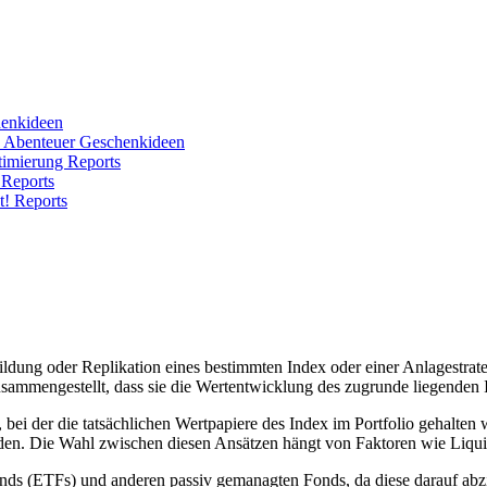
enkideen
e Abenteuer
Geschenkideen
ptimierung
Reports
!
Reports
ht!
Reports
hbildung oder Replikation eines bestimmten Index oder einer Anlagestr
zusammengestellt, dass sie die Wertentwicklung des zugrunde liegenden 
 bei der die tatsächlichen Wertpapiere des Index im Portfolio gehalten 
en. Die Wahl zwischen diesen Ansätzen hängt von Faktoren wie Liquid
fonds (ETFs) und anderen passiv gemanagten Fonds, da diese darauf ab