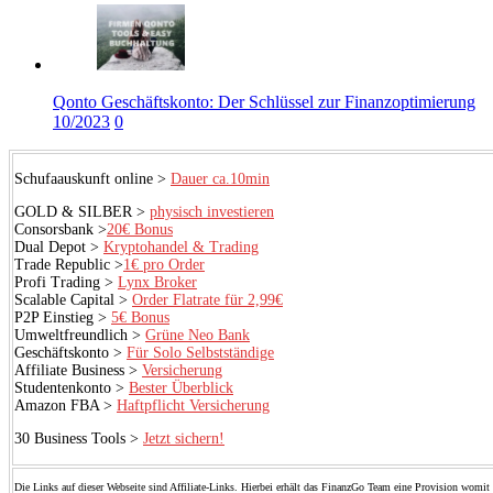
Qonto Geschäftskonto: Der Schlüssel zur Finanzoptimierung
10/2023
0
Schufaauskunft online >
Dauer ca.10min
GOLD & SILBER >
physisch investieren
Consorsbank >
20€ Bonus
Dual Depot >
Kryptohandel & Trading
Trade Republic >
1€ pro Order
Profi Trading >
Lynx Broker
Scalable Capital >
Order Flatrate für 2,99€
P2P Einstieg >
5€ Bonus
Umweltfreundlich >
Grüne Neo Bank
Geschäftskonto >
Für Solo Selbstständige
Affiliate Business >
Versicherung
Studentenkonto >
Bester Überblick
Amazon FBA >
Haftpflicht Versicherung
30 Business Tools >
Jetzt sichern!
Die Links auf dieser Webseite sind Affiliate-Links. Hierbei erhält das FinanzGo Team eine Provision womit 