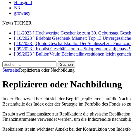
Hausgold
N3
growney
News TICKER
[ 11/2023 ]
Hochwertige Geschenke zum 30. Geburtstag
Gesch
[ 10/2023 ]
Erlebnis Geschenk Männer: Top 13 Unvergesslich
[ 10/2023 ]
Qonto Geschäftskonto: Der Schlüssel zur Finanzo
[ 09/2023 ]
Kontist Geschäftskonto – Solopreneure aufgepasst
[ 09/2023 ]
BullionVault: Edelmetallinvestitionen leicht gemac
Suchen
nach:
Startseite
Replizieren oder Nachbildung
Replizieren oder Nachbildung
In der Finanzwelt bezieht sich der Begriff „replizieren“ auf die Nac
Bestandteile des Index oder der Strategie im Portfolio des Fonds so 
Es gibt zwei Hauptansätze zur Replikation: die physische Replikation,
Finanzinstrumente verwendet werden, um die Indexrendite nachzubild
Replizieren ist ein wichtiger Aspekt bei der Konstruktion von Index