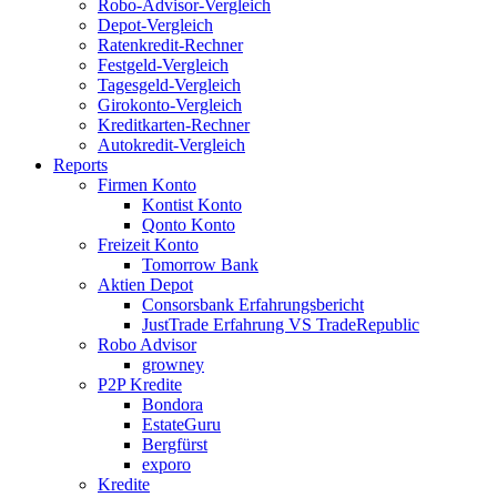
Robo-Advisor-Vergleich
Depot-Vergleich
Ratenkredit-Rechner
Festgeld-Vergleich
Tagesgeld-Vergleich
Girokonto-Vergleich
Kreditkarten-Rechner
Autokredit-Vergleich
Reports
Firmen Konto
Kontist Konto
Qonto Konto
Freizeit Konto
Tomorrow Bank
Aktien Depot
Consorsbank Erfahrungsbericht
JustTrade Erfahrung VS TradeRepublic
Robo Advisor
growney
P2P Kredite
Bondora
EstateGuru
Bergfürst
exporo
Kredite