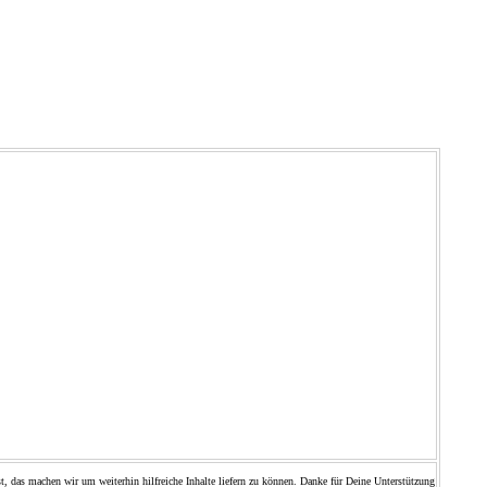
t, das machen wir um weiterhin hilfreiche Inhalte liefern zu können. Danke für Deine Unterstützung