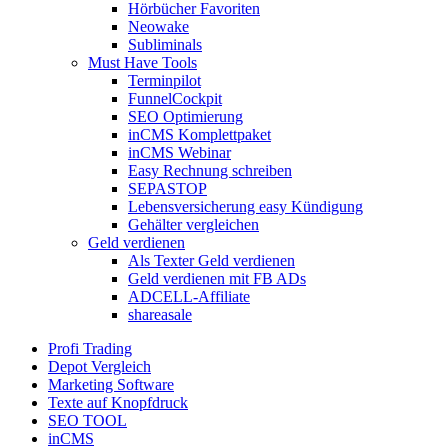
Hörbücher Favoriten
Neowake
Subliminals
Must Have Tools
Terminpilot
FunnelCockpit
SEO Optimierung
inCMS Komplettpaket
inCMS Webinar
Easy Rechnung schreiben
SEPASTOP
Lebensversicherung easy Kündigung
Gehälter vergleichen
Geld verdienen
Als Texter Geld verdienen
Geld verdienen mit FB ADs
ADCELL-Affiliate
shareasale
Profi Trading
Depot Vergleich
Marketing Software
Texte auf Knopfdruck
SEO TOOL
inCMS