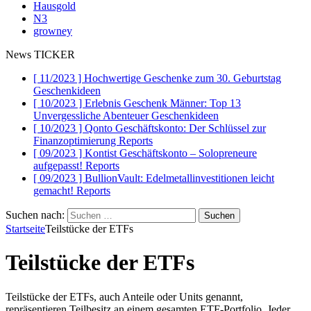
Hausgold
N3
growney
News TICKER
[ 11/2023 ]
Hochwertige Geschenke zum 30. Geburtstag
Geschenkideen
[ 10/2023 ]
Erlebnis Geschenk Männer: Top 13
Unvergessliche Abenteuer
Geschenkideen
[ 10/2023 ]
Qonto Geschäftskonto: Der Schlüssel zur
Finanzoptimierung
Reports
[ 09/2023 ]
Kontist Geschäftskonto – Solopreneure
aufgepasst!
Reports
[ 09/2023 ]
BullionVault: Edelmetallinvestitionen leicht
gemacht!
Reports
Suchen nach:
Startseite
Teilstücke der ETFs
Teilstücke der ETFs
Teilstücke der ETFs, auch Anteile oder Units genannt,
repräsentieren Teilbesitz an einem gesamten ETF-Portfolio. Jeder