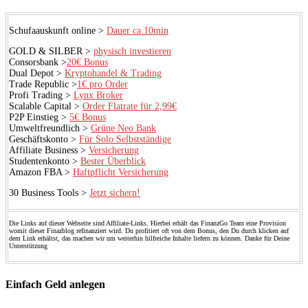
Schufaauskunft online >
Dauer ca.10min
GOLD & SILBER >
physisch investieren
Consorsbank >
20€ Bonus
Dual Depot >
Kryptohandel & Trading
Trade Republic >
1€ pro Order
Profi Trading >
Lynx Broker
Scalable Capital >
Order Flatrate für 2,99€
P2P Einstieg >
5€ Bonus
Umweltfreundlich >
Grüne Neo Bank
Geschäftskonto >
Für Solo Selbstständige
Affiliate Business >
Versicherung
Studentenkonto >
Bester Überblick
Amazon FBA >
Haftpflicht Versicherung
30 Business Tools >
Jetzt sichern!
Die Links auf dieser Webseite sind Affiliate-Links. Hierbei erhält das FinanzGo Team eine Provision
womit dieser Finazblog refinanziert wird. Du profitiert oft von dem Bonus, den Du durch klicken auf
dem Link erhältst, das machen wir um weiterhin hilfreiche Inhalte liefern zu können. Danke für Deine
Unterstützung
Einfach Geld anlegen