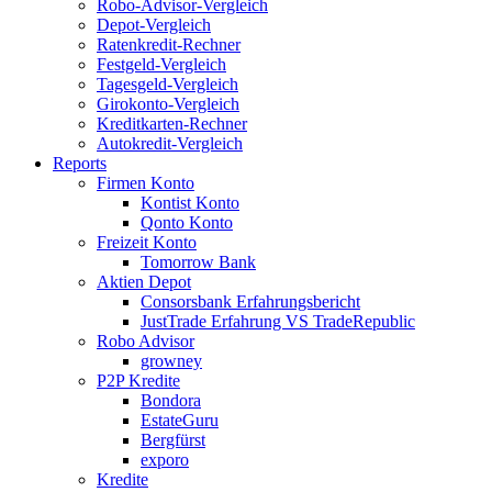
Robo-Advisor-Vergleich
Depot-Vergleich
Ratenkredit-Rechner
Festgeld-Vergleich
Tagesgeld-Vergleich
Girokonto-Vergleich
Kreditkarten-Rechner
Autokredit-Vergleich
Reports
Firmen Konto
Kontist Konto
Qonto Konto
Freizeit Konto
Tomorrow Bank
Aktien Depot
Consorsbank Erfahrungsbericht
JustTrade Erfahrung VS TradeRepublic
Robo Advisor
growney
P2P Kredite
Bondora
EstateGuru
Bergfürst
exporo
Kredite