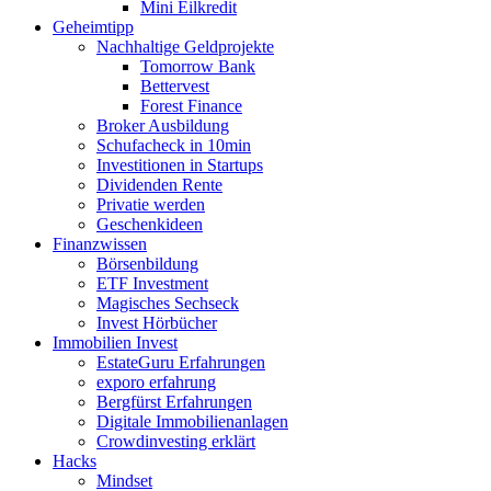
Mini Eilkredit
Geheimtipp
Nachhaltige Geldprojekte
Tomorrow Bank
Bettervest
Forest Finance
Broker Ausbildung
Schufacheck in 10min
Investitionen in Startups
Dividenden Rente
Privatie werden
Geschenkideen
Finanzwissen
Börsenbildung
ETF Investment
Magisches Sechseck
Invest Hörbücher
Immobilien Invest
EstateGuru Erfahrungen
exporo erfahrung
Bergfürst Erfahrungen
Digitale Immobilienanlagen
Crowdinvesting erklärt
Hacks
Mindset