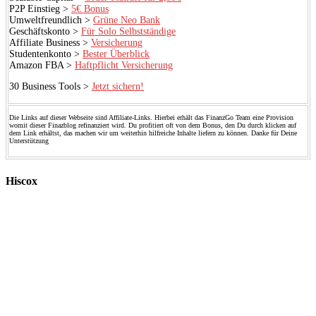
P2P Einstieg >
5€ Bonus
Umweltfreundlich >
Grüne Neo Bank
Geschäftskonto >
Für Solo Selbstständige
Affiliate Business >
Versicherung
Studentenkonto >
Bester Überblick
Amazon FBA >
Haftpflicht Versicherung
30 Business Tools >
Jetzt sichern!
Die Links auf dieser Webseite sind Affiliate-Links. Hierbei erhält das FinanzGo Team eine Provision
womit dieser Finazblog refinanziert wird. Du profitiert oft von dem Bonus, den Du durch klicken auf
dem Link erhältst, das machen wir um weiterhin hilfreiche Inhalte liefern zu können. Danke für Deine
Unterstützung
Hiscox