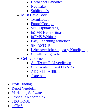
Hörbücher Favoriten
Neowake
Subliminals
Must Have Tools
Terminpilot
FunnelCockpit
SEO Optimierung
inCMS Komplettpaket
inCMS Webinar
Easy Rechnung schreiben
SEPASTOP
Lebensversicherung easy Kündigung
Gehälter vergleichen
Geld verdienen
Als Texter Geld verdienen
Geld verdienen mit FB ADs
ADCELL-Affiliate
shareasale
Profi Trading
Depot Vergleich
Marketing Software
Texte auf Knopfdruck
SEO TOOL
inCMS