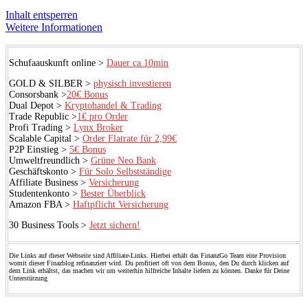
Inhalt entsperren
Weitere Informationen
Schufaauskunft online >
Dauer ca.10min
GOLD & SILBER >
physisch investieren
Consorsbank >
20€ Bonus
Dual Depot >
Kryptohandel & Trading
Trade Republic >
1€ pro Order
Profi Trading >
Lynx Broker
Scalable Capital >
Order Flatrate für 2,99€
P2P Einstieg >
5€ Bonus
Umweltfreundlich >
Grüne Neo Bank
Geschäftskonto >
Für Solo Selbstständige
Affiliate Business >
Versicherung
Studentenkonto >
Bester Überblick
Amazon FBA >
Haftpflicht Versicherung
30 Business Tools >
Jetzt sichern!
Die Links auf dieser Webseite sind Affiliate-Links. Hierbei erhält das FinanzGo Team eine Provision
womit dieser Finazblog refinanziert wird. Du profitiert oft von dem Bonus, den Du durch klicken auf
dem Link erhältst, das machen wir um weiterhin hilfreiche Inhalte liefern zu können. Danke für Deine
Unterstützung