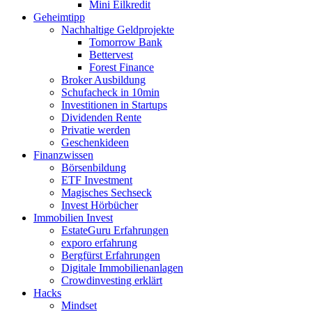
Mini Eilkredit
Geheimtipp
Nachhaltige Geldprojekte
Tomorrow Bank
Bettervest
Forest Finance
Broker Ausbildung
Schufacheck in 10min
Investitionen in Startups
Dividenden Rente
Privatie werden
Geschenkideen
Finanzwissen
Börsenbildung
ETF Investment
Magisches Sechseck
Invest Hörbücher
Immobilien Invest
EstateGuru Erfahrungen
exporo erfahrung
Bergfürst Erfahrungen
Digitale Immobilienanlagen
Crowdinvesting erklärt
Hacks
Mindset