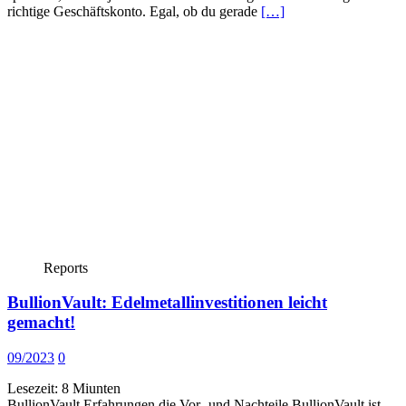
richtige Geschäftskonto. Egal, ob du gerade
[…]
Reports
BullionVault: Edelmetallinvestitionen leicht
gemacht!
09/2023
0
Lesezeit:
8
Miunten
BullionVault Erfahrungen die Vor- und Nachteile BullionVault ist