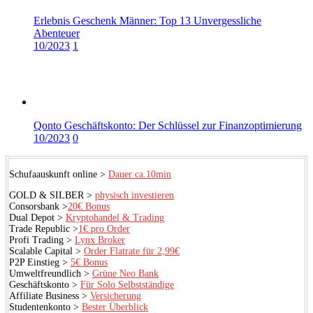
Erlebnis Geschenk Männer: Top 13 Unvergessliche
Abenteuer
10/2023
1
Qonto Geschäftskonto: Der Schlüssel zur Finanzoptimierung
10/2023
0
Schufaauskunft online >
Dauer ca.10min
GOLD & SILBER >
physisch investieren
Consorsbank >
20€ Bonus
Dual Depot >
Kryptohandel & Trading
Trade Republic >
1€ pro Order
Profi Trading >
Lynx Broker
Scalable Capital >
Order Flatrate für 2,99€
P2P Einstieg >
5€ Bonus
Umweltfreundlich >
Grüne Neo Bank
Geschäftskonto >
Für Solo Selbstständige
Affiliate Business >
Versicherung
Studentenkonto >
Bester Überblick