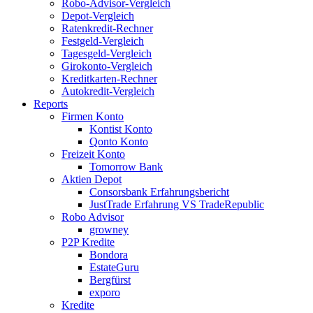
Robo-Advisor-Vergleich
Depot-Vergleich
Ratenkredit-Rechner
Festgeld-Vergleich
Tagesgeld-Vergleich
Girokonto-Vergleich
Kreditkarten-Rechner
Autokredit-Vergleich
Reports
Firmen Konto
Kontist Konto
Qonto Konto
Freizeit Konto
Tomorrow Bank
Aktien Depot
Consorsbank Erfahrungsbericht
JustTrade Erfahrung VS TradeRepublic
Robo Advisor
growney
P2P Kredite
Bondora
EstateGuru
Bergfürst
exporo
Kredite