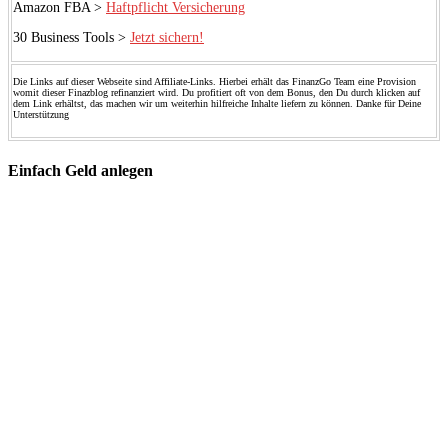
Amazon FBA >
Haftpflicht Versicherung
30 Business Tools >
Jetzt sichern!
Die Links auf dieser Webseite sind Affiliate-Links. Hierbei erhält das FinanzGo Team eine Provision
womit dieser Finazblog refinanziert wird. Du profitiert oft von dem Bonus, den Du durch klicken auf
dem Link erhältst, das machen wir um weiterhin hilfreiche Inhalte liefern zu können. Danke für Deine
Unterstützung
Einfach Geld anlegen