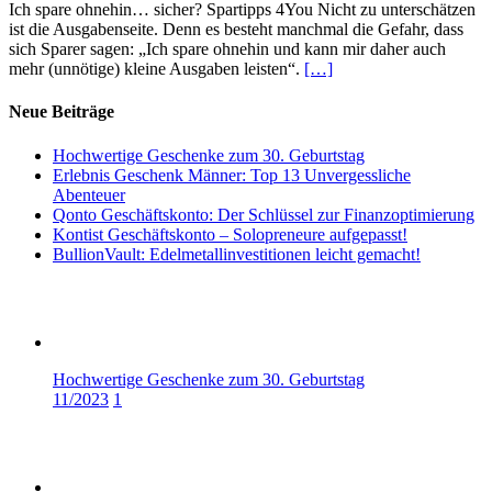
Ich spare ohnehin… sicher? Spartipps 4You Nicht zu unterschätzen
ist die Ausgabenseite. Denn es besteht manchmal die Gefahr, dass
sich Sparer sagen: „Ich spare ohnehin und kann mir daher auch
mehr (unnötige) kleine Ausgaben leisten“.
[…]
Neue Beiträge
Hochwertige Geschenke zum 30. Geburtstag
Erlebnis Geschenk Männer: Top 13 Unvergessliche
Abenteuer
Qonto Geschäftskonto: Der Schlüssel zur Finanzoptimierung
Kontist Geschäftskonto – Solopreneure aufgepasst!
BullionVault: Edelmetallinvestitionen leicht gemacht!
Hochwertige Geschenke zum 30. Geburtstag
11/2023
1