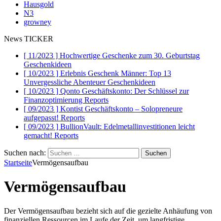
Hausgold
N3
growney
News TICKER
[ 11/2023 ]
Hochwertige Geschenke zum 30. Geburtstag
Geschenkideen
[ 10/2023 ]
Erlebnis Geschenk Männer: Top 13
Unvergessliche Abenteuer
Geschenkideen
[ 10/2023 ]
Qonto Geschäftskonto: Der Schlüssel zur
Finanzoptimierung
Reports
[ 09/2023 ]
Kontist Geschäftskonto – Solopreneure
aufgepasst!
Reports
[ 09/2023 ]
BullionVault: Edelmetallinvestitionen leicht
gemacht!
Reports
Suchen nach:
Startseite
Vermögensaufbau
Vermögensaufbau
Der Vermögensaufbau bezieht sich auf die gezielte Anhäufung von
finanziellen Ressourcen im Laufe der Zeit, um langfristige