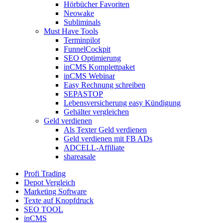
Hörbücher Favoriten
Neowake
Subliminals
Must Have Tools
Terminpilot
FunnelCockpit
SEO Optimierung
inCMS Komplettpaket
inCMS Webinar
Easy Rechnung schreiben
SEPASTOP
Lebensversicherung easy Kündigung
Gehälter vergleichen
Geld verdienen
Als Texter Geld verdienen
Geld verdienen mit FB ADs
ADCELL-Affiliate
shareasale
Profi Trading
Depot Vergleich
Marketing Software
Texte auf Knopfdruck
SEO TOOL
inCMS