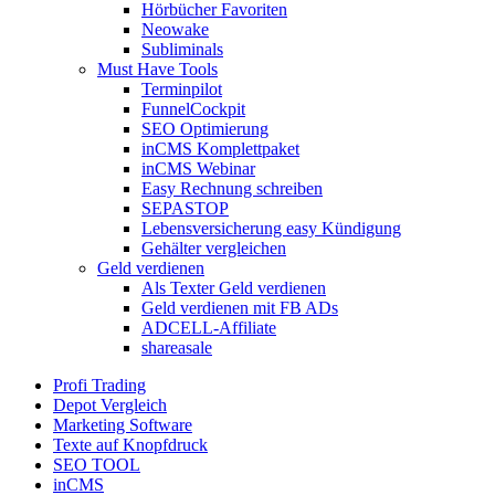
Hörbücher Favoriten
Neowake
Subliminals
Must Have Tools
Terminpilot
FunnelCockpit
SEO Optimierung
inCMS Komplettpaket
inCMS Webinar
Easy Rechnung schreiben
SEPASTOP
Lebensversicherung easy Kündigung
Gehälter vergleichen
Geld verdienen
Als Texter Geld verdienen
Geld verdienen mit FB ADs
ADCELL-Affiliate
shareasale
Profi Trading
Depot Vergleich
Marketing Software
Texte auf Knopfdruck
SEO TOOL
inCMS