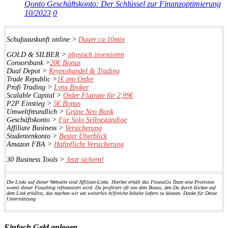
Qonto Geschäftskonto: Der Schlüssel zur Finanzoptimierung
10/2023
0
Schufaauskunft online >
Dauer ca.10min
GOLD & SILBER >
physisch investieren
Consorsbank >
20€ Bonus
Dual Depot >
Kryptohandel & Trading
Trade Republic >
1€ pro Order
Profi Trading >
Lynx Broker
Scalable Capital >
Order Flatrate für 2,99€
P2P Einstieg >
5€ Bonus
Umweltfreundlich >
Grüne Neo Bank
Geschäftskonto >
Für Solo Selbstständige
Affiliate Business >
Versicherung
Studentenkonto >
Bester Überblick
Amazon FBA >
Haftpflicht Versicherung
30 Business Tools >
Jetzt sichern!
Die Links auf dieser Webseite sind Affiliate-Links. Hierbei erhält das FinanzGo Team eine Provision
womit dieser Finazblog refinanziert wird. Du profitiert oft von dem Bonus, den Du durch klicken auf
dem Link erhältst, das machen wir um weiterhin hilfreiche Inhalte liefern zu können. Danke für Deine
Unterstützung
Einfach Geld anlegen