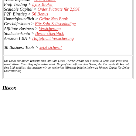
Profi Trading >
Lynx Broker
Scalable Capital >
Order Flatrate für 2,99€
P2P Einstieg >
5€ Bonus
Umweltfreundlich >
Grüne Neo Bank
Geschäftskonto >
Für Solo Selbstständige
Affiliate Business >
Versicherung
Studentenkonto >
Bester Überblick
Amazon FBA >
Haftpflicht Versicherung
30 Business Tools >
Jetzt sichern!
Die Links auf dieser Webseite sind Affiliate-Links. Hierbei erhält das FinanzGo Team eine Provision
womit dieser Finazblog refinanziert wird. Du profitiert oft von dem Bonus, den Du durch klicken auf
dem Link erhältst, das machen wir um weiterhin hilfreiche Inhalte liefern zu können. Danke für Deine
Unterstützung
Hiscox