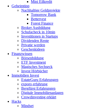
Mini Eilkredit
Geheimtipp
Nachhaltige Geldprojekte
Tomorrow Bank
Bettervest
Forest Finance
Broker Ausbildung
Schufacheck in 10min
Investitionen in Startups
Dividenden Rente
Privatie werden
Geschenkideen
Finanzwissen
Börsenbildung
ETF Investment
Magisches Sechseck
Invest Hörbücher
Immobilien Invest
EstateGuru Erfahrungen
exporo erfahrung
Bergfürst Erfahrungen
Digitale Immobilienanlagen
Crowdinvesting erklärt
Hacks
Mindset