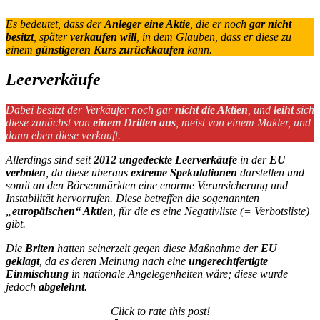
Es bedeutet, dass der
Anleger eine Aktie
, die er noch
gar nicht
besitzt
, später
verkaufen will
, in dem Glauben, dass er diese zu
einem
günstigeren Kurs zurückkaufen
kann.
Leerverkäufe
Dabei besitzt der Verkäufer noch gar
nicht die Aktien
, und
leiht
sich
diese zunächst von
einem Dritten aus
, meist von einem Makler, und
dann eben diese verkauft.
Allerdings sind seit
2012 ungedeckte Leerverkäufe
in der
EU
verboten
, da diese überaus
extreme Spekulationen
darstellen und
somit an den Börsenmärkten eine enorme Verunsicherung und
Instabilität hervorrufen. Diese betreffen die sogenannten
„
europäischen“ Aktie
n, für die es eine Negativliste (= Verbotsliste)
gibt.
Die
Briten
hatten seinerzeit gegen diese Maßnahme der
EU
geklagt
, da es deren Meinung nach eine
ungerechtfertigte
Einmischung
in nationale Angelegenheiten wäre; diese wurde
jedoch
abgelehnt
.
Click to rate this post!