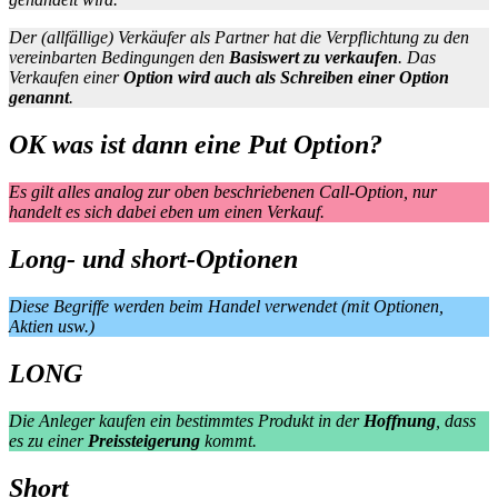
Der (allfällige) Verkäufer als Partner hat die Verpflichtung zu den
vereinbarten Bedingungen den
Basiswert zu verkaufen
. Das
Verkaufen einer
Option wird auch als Schreiben einer Option
genannt
.
OK was ist dann eine Put Option?
Es gilt alles analog zur oben beschriebenen Call-Option, nur
handelt es sich dabei eben um einen Verkauf.
Long- und short-Optionen
Diese Begriffe werden beim Handel verwendet (mit Optionen,
Aktien usw.)
LONG
Die Anleger kaufen ein bestimmtes Produkt in der
Hoffnung
, dass
es zu einer
Preissteigerung
kommt.
Short