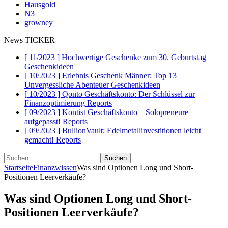
Hausgold
N3
growney
News TICKER
[ 11/2023 ]
Hochwertige Geschenke zum 30. Geburtstag
Geschenkideen
[ 10/2023 ]
Erlebnis Geschenk Männer: Top 13
Unvergessliche Abenteuer
Geschenkideen
[ 10/2023 ]
Qonto Geschäftskonto: Der Schlüssel zur
Finanzoptimierung
Reports
[ 09/2023 ]
Kontist Geschäftskonto – Solopreneure
aufgepasst!
Reports
[ 09/2023 ]
BullionVault: Edelmetallinvestitionen leicht
gemacht!
Reports
Suchen
nach:
Startseite
Finanzwissen
Was sind Optionen Long und Short-
Positionen Leerverkäufe?
Was sind Optionen Long und Short-
Positionen Leerverkäufe?