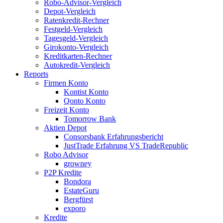
Robo-Advisor-Vergleich
Depot-Vergleich
Ratenkredit-Rechner
Festgeld-Vergleich
Tagesgeld-Vergleich
Girokonto-Vergleich
Kreditkarten-Rechner
Autokredit-Vergleich
Reports
Firmen Konto
Kontist Konto
Qonto Konto
Freizeit Konto
Tomorrow Bank
Aktien Depot
Consorsbank Erfahrungsbericht
JustTrade Erfahrung VS TradeRepublic
Robo Advisor
growney
P2P Kredite
Bondora
EstateGuru
Bergfürst
exporo
Kredite