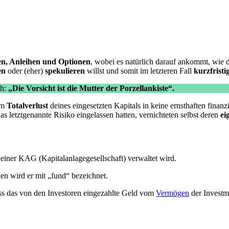
en, Anleihen und Optionen
, wobei es natürlich darauf ankommt, wie 
en
oder (eher)
spekulieren
willst und somit im letzteren Fall
kurzfristi
ch:
„Die Vorsicht ist die Mutter der Porzellankiste“.
nem
Totalverlust
deines eingesetzten Kapitals in keine ernsthaften finan
s letztgenannte Risiko eingelassen hatten, vernichteten selbst deren
ei
 einer KAG (Kapitalanlagegesellschaft) verwaltet wird.
en wird er mit „fund“ bezeichnet.
dass das von den Investoren eingezahlte Geld vom
Vermögen
der Investme