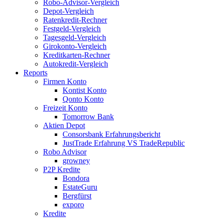
Robo-Advisor-Vergleich
Depot-Vergleich
Ratenkredit-Rechner
Festgeld-Vergleich
Tagesgeld-Vergleich
Girokonto-Vergleich
Kreditkarten-Rechner
Autokredit-Vergleich
Reports
Firmen Konto
Kontist Konto
Qonto Konto
Freizeit Konto
Tomorrow Bank
Aktien Depot
Consorsbank Erfahrungsbericht
JustTrade Erfahrung VS TradeRepublic
Robo Advisor
growney
P2P Kredite
Bondora
EstateGuru
Bergfürst
exporo
Kredite