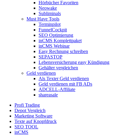
Hörbücher Favoriten
Neowake
Subliminals
Must Have Tools
Terminpilot
FunnelCockpit
SEO Optimierung
inCMS Komplettpaket
inCMS Webinar
Easy Rechnung schreiben
SEPASTOP
Lebensversicherung easy Kündigung
Gehälter vergleichen
Geld verdienen
Als Texter Geld verdienen
Geld verdienen mit FB ADs
ADCELL-Affiliate
shareasale
Profi Trading
Depot Vergleich
Marketing Software
Texte auf Knopfdruck
SEO TOOL
inCMS