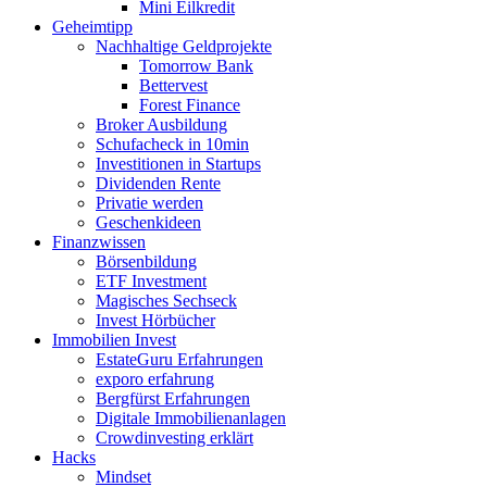
Mini Eilkredit
Geheimtipp
Nachhaltige Geldprojekte
Tomorrow Bank
Bettervest
Forest Finance
Broker Ausbildung
Schufacheck in 10min
Investitionen in Startups
Dividenden Rente
Privatie werden
Geschenkideen
Finanzwissen
Börsenbildung
ETF Investment
Magisches Sechseck
Invest Hörbücher
Immobilien Invest
EstateGuru Erfahrungen
exporo erfahrung
Bergfürst Erfahrungen
Digitale Immobilienanlagen
Crowdinvesting erklärt
Hacks
Mindset