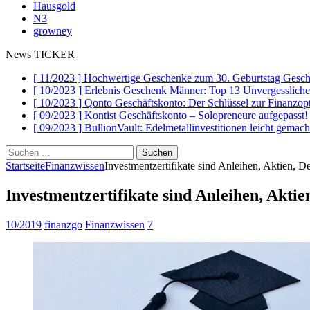
Hausgold
N3
growney
News TICKER
[ 11/2023 ]
Hochwertige Geschenke zum 30. Geburtstag
Gesch
[ 10/2023 ]
Erlebnis Geschenk Männer: Top 13 Unvergesslich
[ 10/2023 ]
Qonto Geschäftskonto: Der Schlüssel zur Finanzo
[ 09/2023 ]
Kontist Geschäftskonto – Solopreneure aufgepasst
[ 09/2023 ]
BullionVault: Edelmetallinvestitionen leicht gemac
Suchen
nach:
Startseite
Finanzwissen
Investmentzertifikate sind Anleihen, Aktien, D
Investmentzertifikate sind Anleihen, Akti
10/2019
finanzgo
Finanzwissen
7