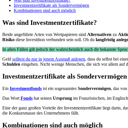
Was sind Investmentzertifikate?
Investmentzertifikate als Sondervermögen
Kombinationen sind auch möglich
Was sind Investmentzertifikate?
Beide angeführte Arten von Wertpapieren sind
Alternativen
zu
Akti
Risiko
diese Investition verbunden sein soll. Ob du
langfristig anleg
In allen Fällen gilt jedoch der wahrscheinlich auch dir bekannte Spru
Geld
solltest du nur in jenem Ausmaß anlegen
, dass du selbst bei ei
Schulden
eingehen. Nicht wenige Menschen, die sich vor allem auf da
Investmentzertifikate als Sondervermögen
Ein
Investmentfonds
ist ein sogenanntes
Sondervermögen
, das von
Das Wort
Fonds
hat seinen
Ursprung
im Französischen, im Englisch
Eine der ganz großen Vorteile der Investmentzertifikate liegt darin, 
die Konkursmasse des Unternehmens fällt.
Kombinationen sind auch möglich