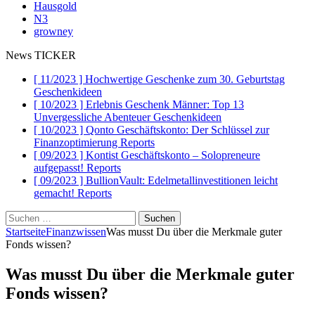
Hausgold
N3
growney
News TICKER
[ 11/2023 ]
Hochwertige Geschenke zum 30. Geburtstag
Geschenkideen
[ 10/2023 ]
Erlebnis Geschenk Männer: Top 13
Unvergessliche Abenteuer
Geschenkideen
[ 10/2023 ]
Qonto Geschäftskonto: Der Schlüssel zur
Finanzoptimierung
Reports
[ 09/2023 ]
Kontist Geschäftskonto – Solopreneure
aufgepasst!
Reports
[ 09/2023 ]
BullionVault: Edelmetallinvestitionen leicht
gemacht!
Reports
Suchen
nach:
Startseite
Finanzwissen
Was musst Du über die Merkmale guter
Fonds wissen?
Was musst Du über die Merkmale guter
Fonds wissen?