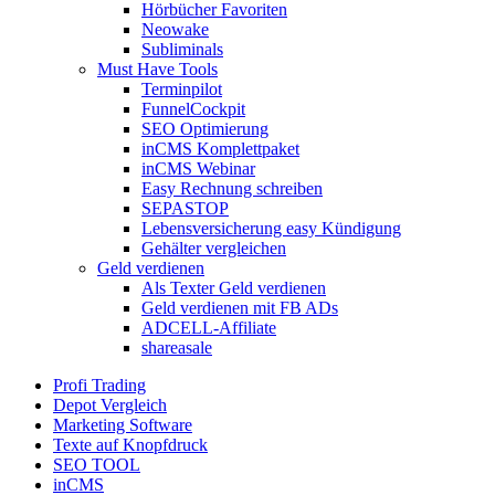
Hörbücher Favoriten
Neowake
Subliminals
Must Have Tools
Terminpilot
FunnelCockpit
SEO Optimierung
inCMS Komplettpaket
inCMS Webinar
Easy Rechnung schreiben
SEPASTOP
Lebensversicherung easy Kündigung
Gehälter vergleichen
Geld verdienen
Als Texter Geld verdienen
Geld verdienen mit FB ADs
ADCELL-Affiliate
shareasale
Profi Trading
Depot Vergleich
Marketing Software
Texte auf Knopfdruck
SEO TOOL
inCMS