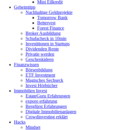
Mini Eilkredit
Geheimtipp
Nachhaltige Geldprojekte
Tomorrow Bank
Bettervest
Forest Finance
Broker Ausbildung
Schufacheck in 10min
Investitionen in Startups
Dividenden Rente
Privatie werden
Geschenkideen
Finanzwissen
Börsenbildung
ETF Investment
Magisches Sechseck
Invest Hörbücher
Immobilien Invest
EstateGuru Erfahrungen
exporo erfahrung
Bergfürst Erfahrungen
Digitale Immobilienanlagen
Crowdinvesting erklärt
Hacks
Mindset