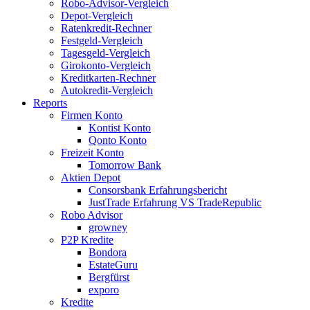
Robo-Advisor-Vergleich
Depot-Vergleich
Ratenkredit-Rechner
Festgeld-Vergleich
Tagesgeld-Vergleich
Girokonto-Vergleich
Kreditkarten-Rechner
Autokredit-Vergleich
Reports
Firmen Konto
Kontist Konto
Qonto Konto
Freizeit Konto
Tomorrow Bank
Aktien Depot
Consorsbank Erfahrungsbericht
JustTrade Erfahrung VS TradeRepublic
Robo Advisor
growney
P2P Kredite
Bondora
EstateGuru
Bergfürst
exporo
Kredite