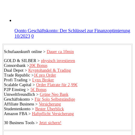
Qonto Geschäftskonto: Der Schlüssel zur Finanzoptimierung
10/2023
0
Schufaauskunft online >
Dauer ca.10min
GOLD & SILBER >
physisch investieren
Consorsbank >
20€ Bonus
Dual Depot >
Kryptohandel & Trading
Trade Republic >
1€ pro Order
Profi Trading >
Lynx Broker
Scalable Capital >
Order Flatrate für 2,99€
P2P Einstieg >
5€ Bonus
Umweltfreundlich >
Grüne Neo Bank
Geschäftskonto >
Für Solo Selbstständige
Affiliate Business >
Versicherung
Studentenkonto >
Bester Überblick
Amazon FBA >
Haftpflicht Versicherung
30 Business Tools >
Jetzt sichern!