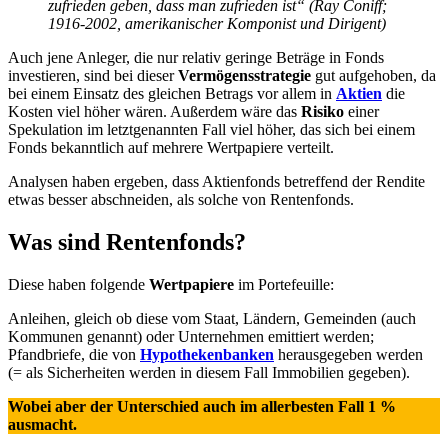
zufrieden geben, dass man zufrieden ist“ (Ray Coniff;
1916-2002, amerikanischer Komponist und Dirigent)
Auch jene Anleger, die nur relativ geringe Beträge in Fonds
investieren, sind bei dieser
Vermögensstrategie
gut aufgehoben, da
bei einem Einsatz des gleichen Betrags vor allem in
Aktien
die
Kosten viel höher wären. Außerdem wäre das
Risiko
einer
Spekulation im letztgenannten Fall viel höher, das sich bei einem
Fonds bekanntlich auf mehrere Wertpapiere verteilt.
Analysen haben ergeben, dass Aktienfonds betreffend der Rendite
etwas besser abschneiden, als solche von Rentenfonds.
Was sind Rentenfonds?
Diese haben folgende
Wertpapiere
im Portefeuille:
Anleihen, gleich ob diese vom Staat, Ländern, Gemeinden (auch
Kommunen genannt) oder Unternehmen emittiert werden;
Pfandbriefe, die von
Hypothekenbanken
herausgegeben werden
(= als Sicherheiten werden in diesem Fall Immobilien gegeben).
Wobei aber der Unterschied auch im allerbesten Fall 1 %
ausmacht.