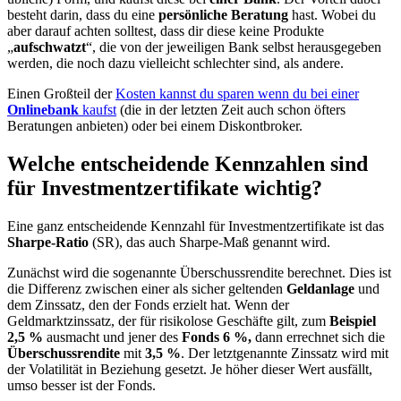
besteht darin, dass du eine
persönliche Beratung
hast. Wobei du
aber darauf achten solltest, dass dir diese keine Produkte
„
aufschwatzt
“, die von der jeweiligen Bank selbst herausgegeben
werden, die noch dazu vielleicht schlechter sind, als andere.
Einen Großteil der
Kosten kannst du sparen wenn du bei einer
Onlinebank
kaufst
(die in der letzten Zeit auch schon öfters
Beratungen anbieten) oder bei einem Diskontbroker.
Welche entscheidende Kennzahlen sind
für Investmentzertifikate wichtig?
Eine ganz entscheidende Kennzahl für Investmentzertifikate ist das
Sharpe-Ratio
(SR), das auch Sharpe-Maß genannt wird.
Zunächst wird die sogenannte Überschussrendite berechnet. Dies ist
die Differenz zwischen einer als sicher geltenden
Geldanlage
und
dem Zinssatz, den der Fonds erzielt hat. Wenn der
Geldmarktzinssatz, der für risikolose Geschäfte gilt, zum
Beispiel
2,5 %
ausmacht und jener des
Fonds 6 %,
dann errechnet sich die
Überschussrendite
mit
3,5 %
. Der letztgenannte Zinssatz wird mit
der Volatilität in Beziehung gesetzt. Je höher dieser Wert ausfällt,
umso besser ist der Fonds.