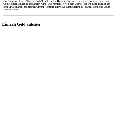
Die Links auf dieser Webseite sind Affiliate-Links. Hierbei erhält das FinanzGo Team eine Provision
womit dieser Finazblog refinanziert wird. Du profitiert oft von dem Bonus, den Du durch klicken auf
dem Link erhältst, das machen wir um weiterhin hilfreiche Inhalte liefern zu können. Danke für Deine
Unterstützung
Einfach Geld anlegen