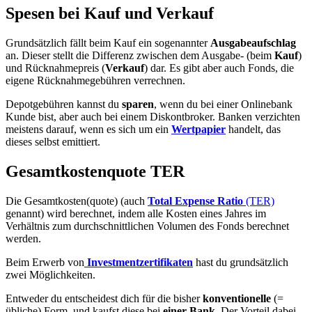
Spesen bei Kauf und Verkauf
Grundsätzlich fällt beim Kauf ein sogenannter
Ausgabeaufschlag
an. Dieser stellt die Differenz zwischen dem Ausgabe- (beim
Kauf
)
und Rücknahmepreis (
Verkauf
) dar. Es gibt aber auch Fonds, die
eigene Rücknahmegebühren verrechnen.
Depotgebühren kannst du
sparen
, wenn du bei einer Onlinebank
Kunde bist, aber auch bei einem Diskontbroker. Banken verzichten
meistens darauf, wenn es sich um ein
Wertpapier
handelt, das
dieses selbst emittiert.
Gesamtkostenquote TER
Die Gesamtkosten(quote) (auch
Total Expense Ratio
(TER)
genannt) wird berechnet, indem alle Kosten eines Jahres im
Verhältnis zum durchschnittlichen Volumen des Fonds berechnet
werden.
Beim Erwerb von
Investmentzertifikaten
hast du grundsätzlich
zwei Möglichkeiten.
Entweder du entscheidest dich für die bisher
konventionelle
(=
übliche) Form, und kaufst diese bei
einer Bank
. Der Vorteil dabei