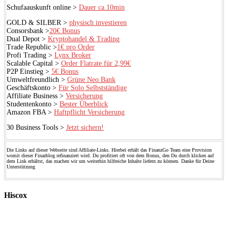
Schufaauskunft online >
Dauer ca.10min
GOLD & SILBER >
physisch investieren
Consorsbank >
20€ Bonus
Dual Depot >
Kryptohandel & Trading
Trade Republic >
1€ pro Order
Profi Trading >
Lynx Broker
Scalable Capital >
Order Flatrate für 2,99€
P2P Einstieg >
5€ Bonus
Umweltfreundlich >
Grüne Neo Bank
Geschäftskonto >
Für Solo Selbstständige
Affiliate Business >
Versicherung
Studentenkonto >
Bester Überblick
Amazon FBA >
Haftpflicht Versicherung
30 Business Tools >
Jetzt sichern!
Die Links auf dieser Webseite sind Affiliate-Links. Hierbei erhält das FinanzGo Team eine Provision
womit dieser Finazblog refinanziert wird. Du profitiert oft von dem Bonus, den Du durch klicken auf
dem Link erhältst, das machen wir um weiterhin hilfreiche Inhalte liefern zu können. Danke für Deine
Unterstützung
Hiscox